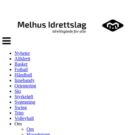
Veksle
navigasjon
Nyheter
Allidrett
Basket
Fotball
Håndball
Innebandy
Orientering
Ski
Styrkeløft
Svømming
Swing
Trim
Volleyball
Om
Om
Hovedstyret