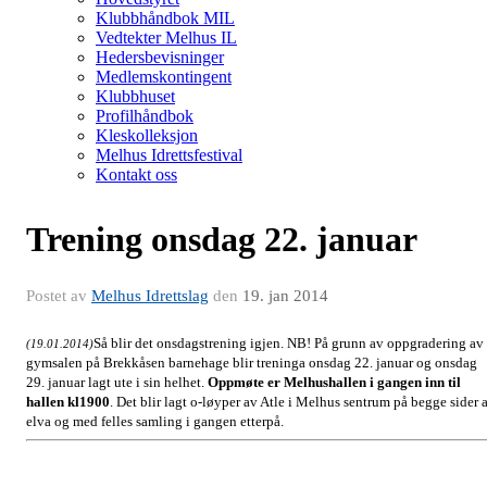
Klubbhåndbok MIL
Vedtekter Melhus IL
Hedersbevisninger
Medlemskontingent
Klubbhuset
Profilhåndbok
Kleskolleksjon
Melhus Idrettsfestival
Kontakt oss
Trening onsdag 22. januar
Postet av
Melhus Idrettslag
den
19. jan 2014
Så blir det onsdagstrening igjen. NB! På grunn av oppgradering av
(19.01.2014)
gymsalen på Brekkåsen barnehage blir treninga onsdag 22. januar og onsdag
29. januar lagt ute i sin helhet.
Oppmøte er Melhushallen i gangen inn til
hallen kl1900
. Det blir lagt o-løyper av Atle i Melhus sentrum på begge sider 
elva og med felles samling i gangen etterpå.