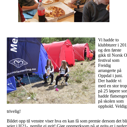
Vi hadde to
klubbturer i 20
og den første
gikk til Norsk O
festival som
Freidig
arrangerte på
Oppdal i juni.
Der hadde vi
med en stor tro
på 25 løpere so
hadde flatsenge
på skolen som
opphold. Veldig
trivelig!
Bildet opp til venstre viser hva en kan få som premie dersom det bli
seier i H21-, nemlig ei geit! Gjør oppmerksom på at geita er i neder