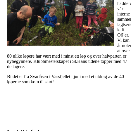
hadde 
vår
interne
samme
lagtseri
kalt
O6`er.
Vi kan 
år note
at over
80 ulike løpere har vært med i minst ett løp og over halvparten er
nybegynnere. Klubbmesterskapet i St.Hans-tidene topper med 47
deltagere.
Bildet er fra Svartåsen i Vassfjellet i juni med et utdrag av de 40
løperne som kom til start!