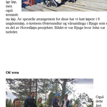
ige løp,
men
også
terminfe
sta løp. Av spesielle arrangement for disse har vi hatt løpere i 9
ungdomsløp, o-kretsens Østersundtur og vårsamlinga i Bjugn som 
en del av Hovedløps-prosjektet. Bildet er var Bjugn hvor John var
turleder.
O6`eren
Også
dette
året