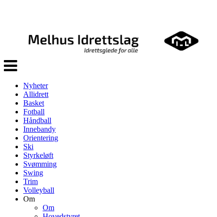
Veksle
navigasjon
Nyheter
Allidrett
Basket
Fotball
Håndball
Innebandy
Orientering
Ski
Styrkeløft
Svømming
Swing
Trim
Volleyball
Om
Om
Hovedstyret