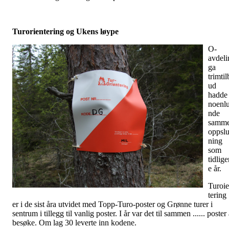
Turorientering og Ukens løype
O-
avdeli
ga
trimtil
ud
hadde
noenl
nde
samm
oppslu
ning
som
tidlige
e år.
Turoi
tering
er i de sist åra utvidet med Topp-Turo-poster og Grønne turer i
sentrum i tillegg til vanlig poster. I år var det til sammen ...... poster
besøke. Om lag 30 leverte inn kodene.