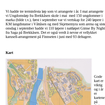
Vi hadde tre terminfesta løp som vi arrangerte i år. I mai arrangerte
vi Ungdomsløp fra Brekkåsen skole i mai med 150 ungdommer i
marka (bilde t.v.), først i september var vi vertskap for 240 løpere i
KM langdistanse i Våttåsen og med Skjetnemyra som arena og sist
onsdag i september hadde vi 110 løpere i nattløpet Gimse By Night
fra Saga på Brekkåsen. Det er også verdt å nevne et vellykket
karusell-arrangement på Finnseten i juni med 93 deltagere.
Kart
Gode
kart er
viktig
og i år
er
kartene
på