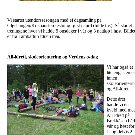
Vi startet utendørssesongen med ei dagsamling på
Gløshaugen/Kristiansten festning først i april (bilde t.v.). Så startet
treningene hvor vi hadde 5 onsdager i vår og 3 nattløp i høst. Bilde
er fra Tambartun først i mai.
All-idrett, skoleorientering og Verdens o-dag
Vi har også et
lite engasjeme
innen
skoleorienteri
og All-idrett.
Dette året
hadde vi en
kveld med me
All-idrett på
Brekkåsen båd
vår og høst for
1. og delvis 2.