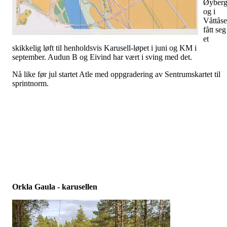
Øyber
og i
Våttås
fått seg
et
skikkelig løft til henholdsvis Karusell-løpet i juni og KM i
september. Audun B og Eivind har vært i sving med det.
Nå like før jul startet Atle med oppgradering av Sentrumskartet til
sprintnorm.
Orkla Gaula - karusellen