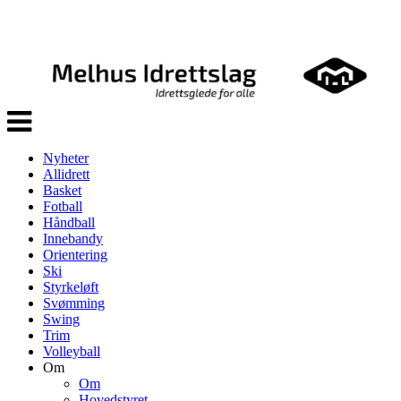
Veksle
navigasjon
Nyheter
Allidrett
Basket
Fotball
Håndball
Innebandy
Orientering
Ski
Styrkeløft
Svømming
Swing
Trim
Volleyball
Om
Om
Hovedstyret