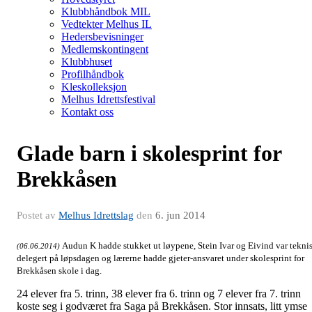
Klubbhåndbok MIL
Vedtekter Melhus IL
Hedersbevisninger
Medlemskontingent
Klubbhuset
Profilhåndbok
Kleskolleksjon
Melhus Idrettsfestival
Kontakt oss
Glade barn i skolesprint for
Brekkåsen
Postet av
Melhus Idrettslag
den
6. jun 2014
Audun K hadde stukket ut løypene, Stein Ivar og Eivind var tekni
(06.06.2014)
delegert på løpsdagen og lærerne hadde gjeter-ansvaret under skolesprint for
Brekkåsen skole i dag.
24 elever fra 5. trinn, 38 elever fra 6. trinn og 7 elever fra 7. trinn
koste seg i godværet fra Saga på Brekkåsen. Stor innsats, litt ymse