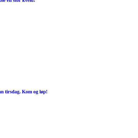
e en stor kveld!
an tirsdag. Kom og løp!