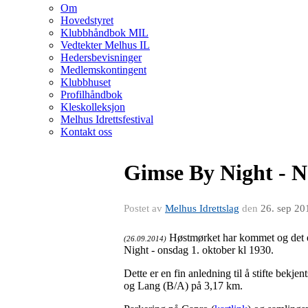
Om
Hovedstyret
Klubbhåndbok MIL
Vedtekter Melhus IL
Hedersbevisninger
Medlemskontingent
Klubbhuset
Profilhåndbok
Kleskolleksjon
Melhus Idrettsfestival
Kontakt oss
Gimse By Night - N
Postet av
Melhus Idrettslag
den
26. sep 20
Høstmørket har kommet og det er 
(26.09.2014)
Night - onsdag 1. oktober kl 1930.
Dette er en fin anledning til å stifte bekj
og Lang (B/A) på 3,17 km.