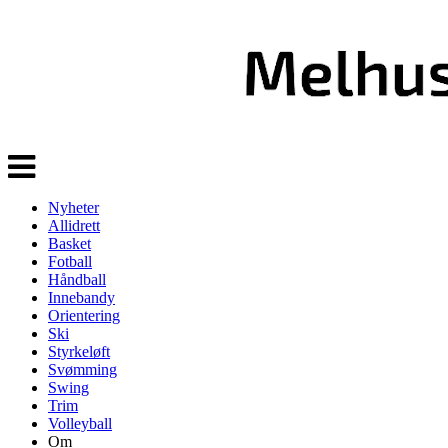
Veksle
navigasjon
Nyheter
Allidrett
Basket
Fotball
Håndball
Innebandy
Orientering
Ski
Styrkeløft
Svømming
Swing
Trim
Volleyball
Om