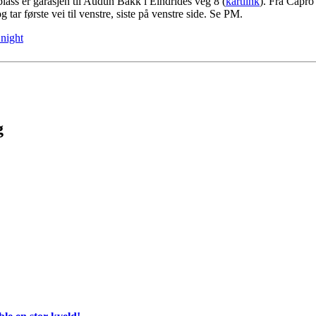
lass er garasjen til Audun Bakk i Eindrides veg 8 (
kartlink
). Fra Capro
tar første vei til venstre, siste på venstre side. Se PM.
night
g