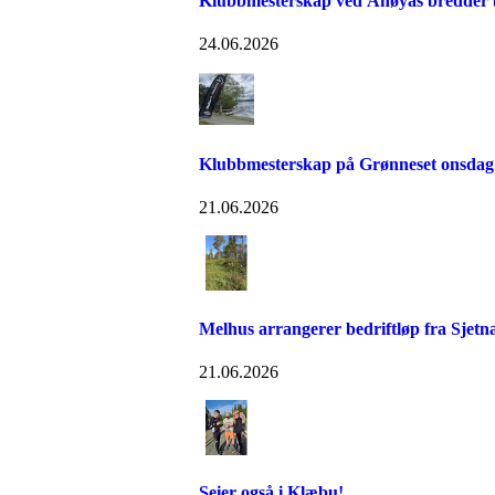
Klubbmesterskap ved Ånøyas bredder bl
24.06.2026
Klubbmesterskap på Grønneset onsdag
21.06.2026
Melhus arrangerer bedriftløp fra Sjetn
21.06.2026
Seier også i Klæbu!