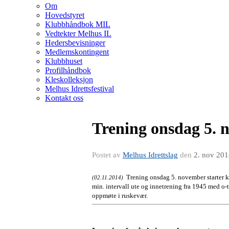
Om
Hovedstyret
Klubbhåndbok MIL
Vedtekter Melhus IL
Hedersbevisninger
Medlemskontingent
Klubbhuset
Profilhåndbok
Kleskolleksjon
Melhus Idrettsfestival
Kontakt oss
Trening onsdag 5.
Postet av
Melhus Idrettslag
den
2. nov 20
Trening onsdag 5. november starter kl
(02.11.2014)
min. intervall ute og innetrening fra 1945 med o-
oppmøte i ruskevær.