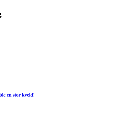
g
e en stor kveld!