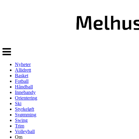
Veksle
navigasjon
Nyheter
Allidrett
Basket
Fotball
Håndball
Innebandy
Orientering
Ski
Styrkeløft
Svømming
Swing
Trim
Volleyball
Om