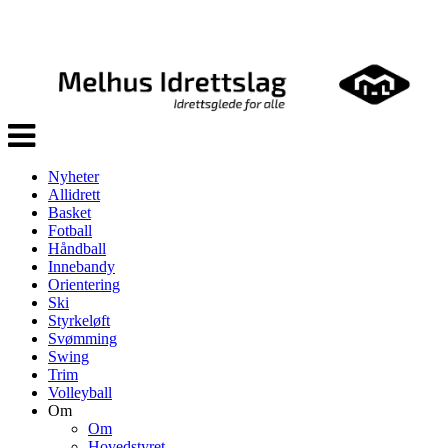
Veksle
navigasjon
Nyheter
Allidrett
Basket
Fotball
Håndball
Innebandy
Orientering
Ski
Styrkeløft
Svømming
Swing
Trim
Volleyball
Om
Om
Hovedstyret