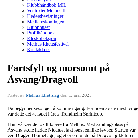
Klubbhåndbok MIL
Vedtekter Melhus IL
Hedersbevisninger
Medlemskontingent
Klubbhuset
Profilhåndbok
Kleskolleksjon
Melhus Idrettsfestival
Kontakt oss
Fartsfylt og morsomt på
Åsvang/Dragvoll
Postet av
Melhus Idrettslag
den
1. mai 2025
Da begynner sesongen å komme i gang. For noen av de mest ivrig
var dette det 4. løpet i årets Trondheim Sprintcup.
I fint vårvær deltok 8 løpere fra Melhus. Med samlingsplass på
Åsvang skole hadde Nidarøst lagt løpsvennlige løyper. Starten var
ved Dragvoll barnehage, og etter en runde på Dragvoll gikk turen