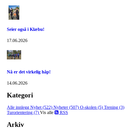
Seier også i Klæbu!
17.06.2026
Nå er det virkelig håp!
14.06.2026
Kategori
Alle innlegg
Nyhet (522)
Nyheter (507)
O-skolen (5)
Trening (3)
Turorientering (7)
Vis alle
RSS
Arkiv