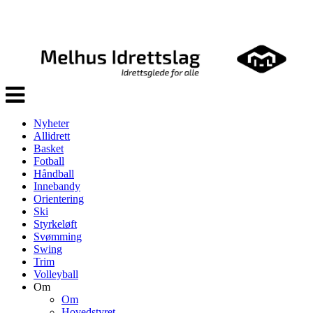
Veksle
navigasjon
Nyheter
Allidrett
Basket
Fotball
Håndball
Innebandy
Orientering
Ski
Styrkeløft
Svømming
Swing
Trim
Volleyball
Om
Om
Hovedstyret