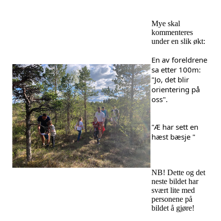
Mye skal
kommenteres
under en slik økt:
En av foreldrene 
sa etter 100m: 
"Jo, det blir 
orientering på 
oss".
"Æ har sett en 
hæst bæsje "
NB! Dette og det
neste bildet har
svært lite med
personene på
bildet å gjøre!