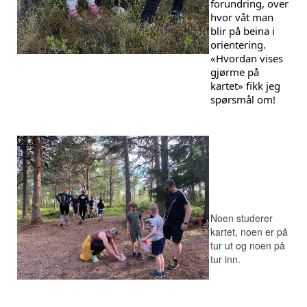
forundring, over 
hvor våt man 
blir på beina i 
orientering. 
«Hvordan vises 
gjørme på 
kartet» fikk jeg 
spørsmål o
m!
Noen studerer
kartet, noen er på
tur ut og noen på
tur inn.