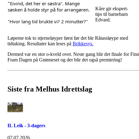
Eivind, det her er søstra". Mange 
"
Kåre gir ekspert-
søsken å holde styr på for arrangøren.
tips til barnebarn
Edvard.
"Hvor lang tid brukte vi? 2 minutter?"
Løperne tok to stjerneløyper først før det ble Råtassløype med
tidtaking. Resultater kan leses på
Brikkesys.
Dermed var en stor o-kveld over. Neste gang blir det finale for Fin
Fram Dagen på Grønneset og der blir det også premiering!
Siste fra Melhus Idrettslag
IL Leik - 3-dagers
07.07.2026