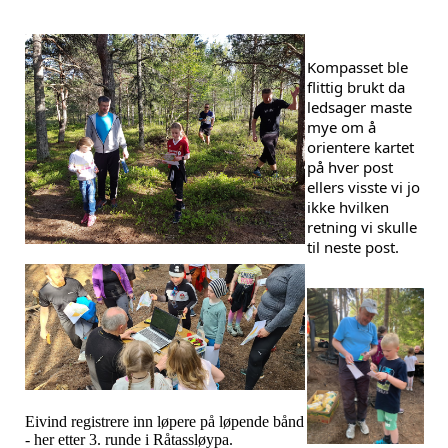
Kompasset ble 
flittig brukt da 
ledsager maste 
mye om å 
orientere kartet 
på hver post 
ellers visste vi jo 
ikke hvilken 
retning vi skulle 
til neste post.
Eivind registrere inn løpere på løpende bånd
- her etter 3. runde i Råtassløypa.