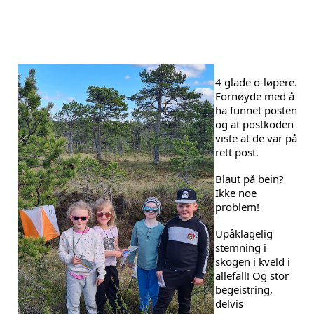
4 glade o-løpere. 
Fornøyde med å 
ha funnet posten 
og at postkoden 
viste at de var på 
rett post. 
Blaut på bein? 
Ikke noe 
problem!
Upåklagelig 
stemning i 
skogen i kveld i 
allefall! Og stor 
begeistring, 
delvis 