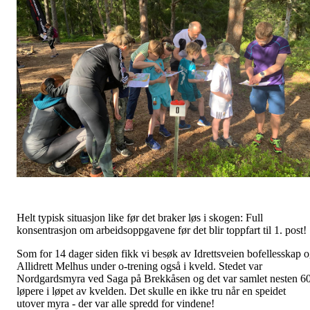
Helt typisk situasjon like før det braker løs i skogen: Full
konsentrasjon om arbeidsoppgavene før det blir toppfart til 1. post!
Som for 14 dager siden fikk vi besøk av Idrettsveien bofellesskap 
Allidrett Melhus under o-trening også i kveld. Stedet var
Nordgardsmyra ved Saga på Brekkåsen og det var samlet nesten 6
løpere i løpet av kvelden. Det skulle en ikke tru når en speidet
utover myra - der var alle spredd for vindene!