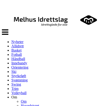
Veksle
navigasjon
Nyheter
Allidrett
Basket
Fotball
Håndball
Innebandy
Orientering
Ski
Styrkeløft
Svømming
Swing
Trim
Volleyball
Om
Om
Hovedstyret