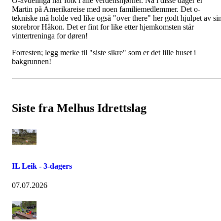
O-avdelinga har folk i alle verdenshjørner. Nå i disse dager er
Martin på Amerikareise med noen familiemedlemmer. Det o-
tekniske må holde ved like også "over there" her godt hjulpet av si
storebror Håkon. Det er fint for like etter hjemkomsten står
vintertreninga for døren!
Forresten; legg merke til "siste sikre" som er det lille huset i
bakgrunnen!
Siste fra Melhus Idrettslag
IL Leik - 3-dagers
07.07.2026