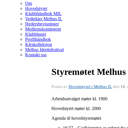
Om
Hovedstyret
Klubbhåndbok MIL
Vedtekter Melhus IL
Hedersbevisninger
Medlemskontingent
Klubbhuset
Profilhåndbok
Kleskolleksjon
Melhus Idrettsfestival
Kontakt oss
Styremøtet Melhus 
Postet av
Hovedstyret i Melhus IL
den
16.
Arbeidsutvalget møter kl. 1900
Hovedstyret møter kl. 2000
Agenda til hovedstyremøtet
16/37 – Godkjenning av referat fra 