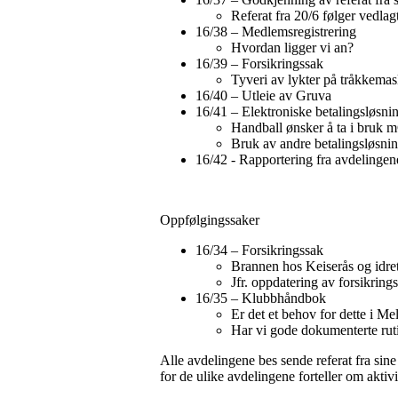
Referat fra 20/6 følger vedlagt
16/38 – Medlemsregistrering
Hvordan ligger vi an?
16/39 – Forsikringssak
Tyveri av lykter på tråkkemas
16/40 – Utleie av Gruva
16/41 – Elektroniske betalingsløsni
Handball ønsker å ta i bruk 
Bruk av andre betalingsløsn
16/42 - Rapportering fra avdelingen
Oppfølgingssaker
16/34 – Forsikringssak
Brannen hos Keiserås og idrett
Jfr. oppdatering av forsikrings
16/35 – Klubbhåndbok
Er det et behov for dette i Me
Har vi gode dokumenterte rutin
Alle avdelingene bes sende referat fra sine 
for de ulike avdelingene forteller om aktivi