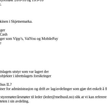
.
kinen i Skjetnemarka.
nger
mCash
inger som Vipp’s, ValYou og MobilePay
e
slagets utstyr som var lagret der
objekter i idrettslagets forsikringer
lhus IL?
er for administrasjon og drift av lag/avdelinger som gjør det enkelt å f
styremøter/årsmøter til leder (
leder@melhusil.no
) slik at vi kan referere
teten i sin avdeling.