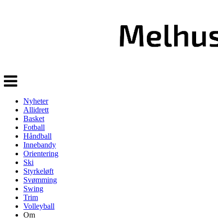
Veksle
navigasjon
Nyheter
Allidrett
Basket
Fotball
Håndball
Innebandy
Orientering
Ski
Styrkeløft
Svømming
Swing
Trim
Volleyball
Om