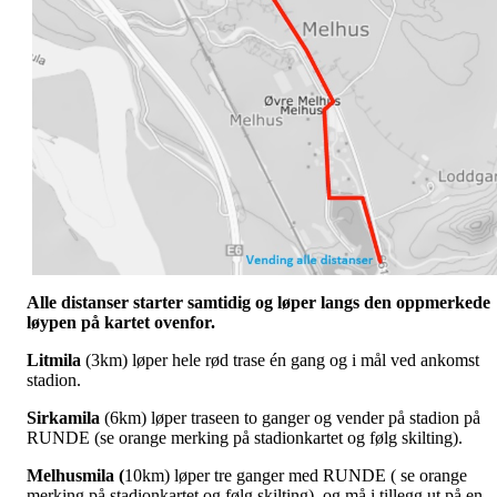
Alle distanser starter samtidig og løper langs den oppmerkede
løypen på kartet ovenfor.
Litmila
(3km) løper hele rød trase én gang og i mål ved ankomst
stadion.
Sirkamila
(6km) løper traseen to ganger og vender på stadion på
RUNDE (se orange merking på stadionkartet og følg skilting).
Melhusmila (
10km) løper tre ganger med RUNDE ( se orange
merking på stadionkartet og følg skilting), og må i tillegg ut på en