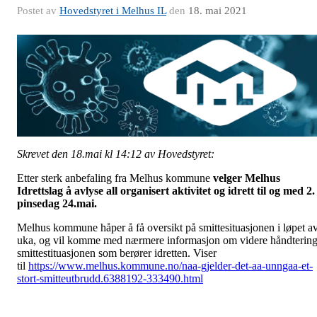
Postet av
Hovedstyret i Melhus IL
den
18. mai 2021
Skrevet den 18.mai kl 14:12 av Hovedstyret:
Etter sterk anbefaling fra Melhus kommune
velger Melhus
Idrettslag å avlyse all organisert aktivitet og idrett til og med 2.
pinsedag 24.mai.
Melhus kommune håper å få oversikt på smittesituasjonen i løpet a
uka, og vil komme med nærmere informasjon om videre håndterin
smittestituasjonen som berører idretten. Viser
til
https://www.melhus.kommune.no/naa-gjelder-det-aa-unngaa-et-
stort-smitteutbrudd.6388192-333490.html