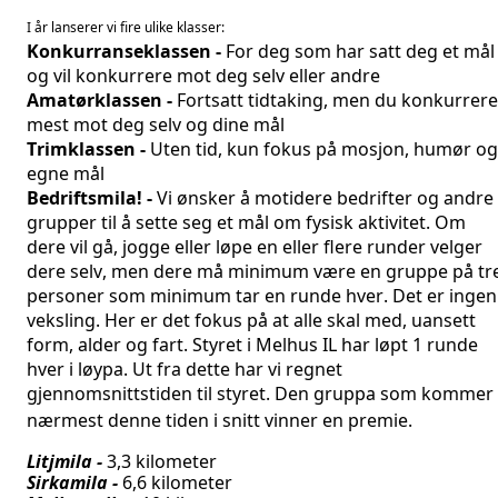
I år lanserer vi fire ulike klasser:
Konkurranseklassen -
For deg som har satt deg et mål
og vil konkurrere mot deg selv eller andre
Amatørklassen -
Fortsatt tidtaking, men du konkurrere
mest mot deg selv og dine mål
Trimklassen -
Uten tid, kun fokus på mosjon, humør og
egne mål
Bedriftsmila! -
Vi ønsker å motidere bedrifter og andre
grupper til å sette seg et mål om fysisk aktivitet. Om
dere vil gå, jogge eller løpe en eller flere runder velger
dere selv, men dere må minimum være en gruppe på tr
personer som minimum tar en runde hver. Det er ingen
veksling. Her er det fokus på at alle skal med, uansett
form, alder og fart. Styret i Melhus IL har løpt 1 runde
hver i løypa. Ut fra dette har vi regnet
gjennomsnittstiden til styret. Den gruppa som kommer
nærmest denne tiden i snitt vinner en premie.
Litjmila -
3,3 kilometer
Sirkamila -
6,6 kilometer