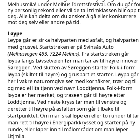
Melhusmila! under Melhus Idrettsfestival. Om du går fo
ny personlig rekord eller vil delta i trimklassen blir opp t
deg. Alle kan delta om du ønsker å gå eller konkurrere
mot deg selv eller andre på tid.
Løype
Løypa går er sirka halvparten med asfalt, og halvparten
med grusvei. Startstreken er på Svinsås Auto
(Melhusvegen 493, 7224 Melhus).
Fra startstreken går
løypa langs Løvsetveien før man tar av til høyre innover
Søreggen. Ved slutten av Søreggen starter Folk-i-form
løypa (skiltet til høyre) og gruspartiet starter. Løypa går
her i vakre naturomgivelser med kornåkrer, trær og til
og med ei lita tjønn ved navn Loddtjønna. Folk-i-form
løypa er her merket, og traseen går til høyre etter
Loddtjønna. Ved neste kryss tar man til venstre og
deretter til høyre på asfalten som går tilbake til
startpunktet. Om man skal løpe en eller to runder til tar
man rett til høyre i Energiparkkrysset og starter på ny
runde, eller løper inn til målområdet om man løper
Litjmila.