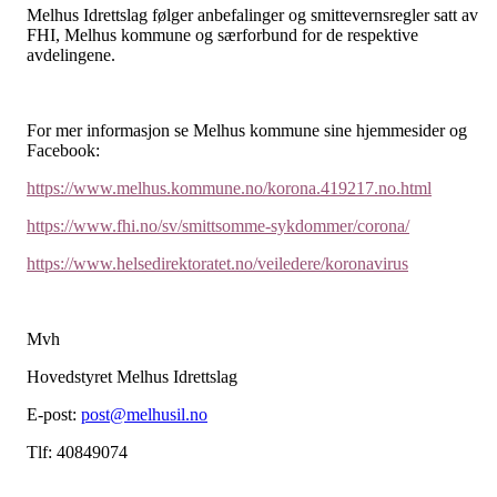
Melhus Idrettslag følger anbefalinger og smittevernsregler satt av
FHI, Melhus kommune og særforbund for de respektive
avdelingene.
For mer informasjon se Melhus kommune sine hjemmesider og
Facebook:
https://www.melhus.kommune.no/korona.419217.no.html
https://www.fhi.no/sv/smittsomme-sykdommer/corona/
https://www.helsedirektoratet.no/veiledere/koronavirus
Mvh
Hovedstyret Melhus Idrettslag
E-post:
post@melhusil.no
Tlf: 40849074