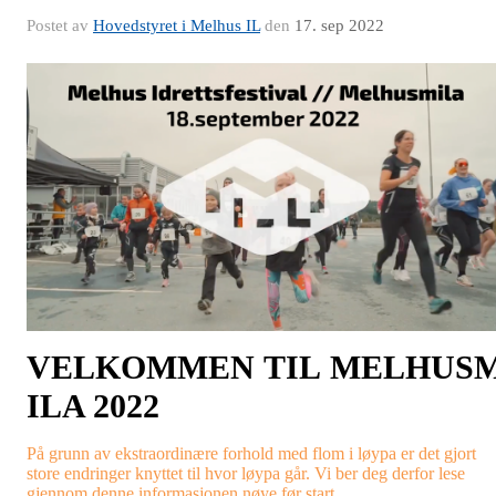
Postet av
Hovedstyret i Melhus IL
den
17. sep 2022
V
ELKOMMEN
TIL
M
ELHUS
ILA 2022
På grunn av ekstraordinære forhold med flom i løypa er det gjort
store endringer knyttet til hvor løypa går. Vi ber deg derfor lese
gjennom denne informasjonen nøye før start.