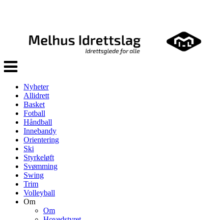
Veksle
navigasjon
Nyheter
Allidrett
Basket
Fotball
Håndball
Innebandy
Orientering
Ski
Styrkeløft
Svømming
Swing
Trim
Volleyball
Om
Om
Hovedstyret