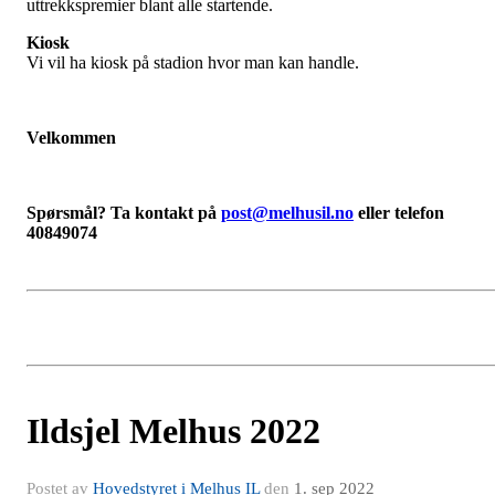
uttrekkspremier blant alle startende.
Kiosk
Vi vil ha kiosk på stadion hvor man kan handle.
Velkommen
Spørsmål? Ta kontakt på
post@melhusil.no
eller telefon
40849074
Ildsjel Melhus 2022
Postet av
Hovedstyret i Melhus IL
den
1. sep 2022