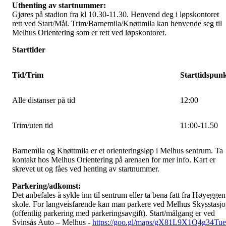
Uthenting av startnummer:
Gjøres på stadion fra kl 10.30-11.30. Henvend deg i løpskontoret
rett ved Start/Mål. Trim/Barnemila/Knøttmila kan henvende seg til
Melhus Orientering som er rett ved løpskontoret.
Starttider
Tid/Trim
Starttidspun
Alle distanser på tid
12:00
Trim/uten tid
11:00-11.50
Barnemila og Knøttmila er et orienteringsløp i Melhus sentrum. Ta
kontakt hos Melhus Orientering på arenaen for mer info. Kart er
skrevet ut og fåes ved henting av startnummer.
Parkering/adkomst:
Det anbefales å sykle inn til sentrum eller ta bena fatt fra Høyeggen
skole. For langveisfarende kan man parkere ved Melhus Skysstasj
(offentlig parkering med parkeringsavgift). Start/målgang er ved
Svinsås Auto – Melhus -
https://goo.gl/maps/gX81L9X1Q4g34Tu