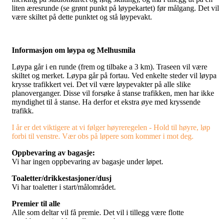
liten æresrunde (se grønt punkt på løypekartet) før målgang. Det vil
være skiltet på dette punktet og stå løypevakt.
Informasjon om løypa og Melhusmila
Løypa går i en runde (frem og tilbake a 3 km). Traseen vil være
skiltet og merket. Løypa går på fortau. Ved enkelte steder vil løypa
krysse trafikkert vei. Det vil være løypevakter på alle slike
planoverganger. Disse vil forsøke å stanse trafikken, men har ikke
myndighet til å stanse. Ha derfor et ekstra øye med kryssende
trafikk.
I år er det viktigere at vi følger høyreregelen - Hold til høyre, løp
forbi til venstre. Vær obs på løpere som kommer i mot deg.
Oppbevaring av bagasje:
Vi har ingen oppbevaring av bagasje under løpet.
Toaletter/drikkestasjoner/dusj
Vi har toaletter i start/målområdet.
Premier til alle
Alle som deltar vil få premie. Det vil i tillegg være flotte