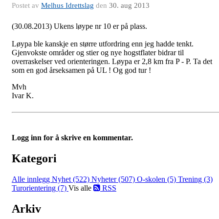
Postet av
Melhus Idrettslag
den
30. aug 2013
(30.08.2013) Ukens løype nr 10 er på plass.
Løypa ble kanskje en større utfordring enn jeg hadde tenkt.
Gjenvokste områder og stier og nye hogstflater bidrar til
overraskelser ved orienteringen. Løypa er 2,8 km fra P - P. Ta det
som en god årseksamen på UL ! Og god tur !
Mvh
Ivar K.
Logg inn for å skrive en kommentar.
Kategori
Alle innlegg
Nyhet (522)
Nyheter (507)
O-skolen (5)
Trening (3)
Turorientering (7)
Vis alle
RSS
Arkiv