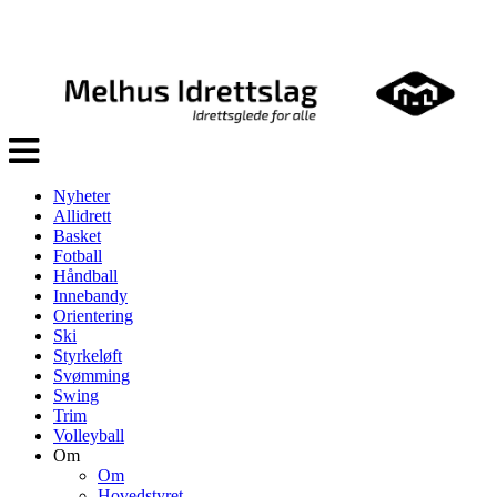
Veksle
navigasjon
Nyheter
Allidrett
Basket
Fotball
Håndball
Innebandy
Orientering
Ski
Styrkeløft
Svømming
Swing
Trim
Volleyball
Om
Om
Hovedstyret