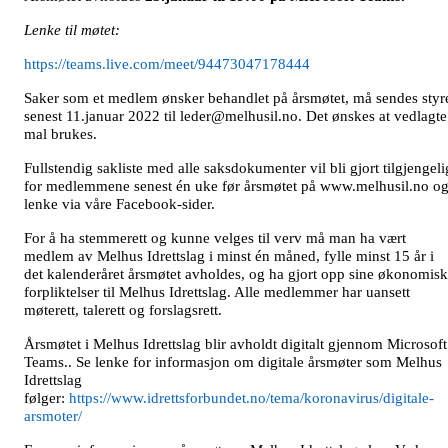
Lenke til møtet:
https://teams.live.com/meet/94473047178444
Saker som et medlem ønsker behandlet på årsmøtet, må sendes styr
senest 11.januar 2022 til leder@melhusil.no. Det ønskes at vedlagte
mal brukes.
Fullstendig sakliste med alle saksdokumenter vil bli gjort tilgjengeli
for medlemmene senest én uke før årsmøtet på www.melhusil.no o
lenke via våre Facebook-sider.
For å ha stemmerett og kunne velges til verv må man ha vært
medlem av Melhus Idrettslag i minst én måned, fylle minst 15 år i
det kalenderåret årsmøtet avholdes, og ha gjort opp sine økonomis
forpliktelser til Melhus Idrettslag. Alle medlemmer har uansett
møterett, talerett og forslagsrett.
Årsmøtet i Melhus Idrettslag blir avholdt digitalt gjennom Microsoft
Teams.. Se lenke for informasjon om digitale årsmøter som Melhus
Idrettslag
følger:
https://www.idrettsforbundet.no/tema/koronavirus/digitale-
arsmoter/