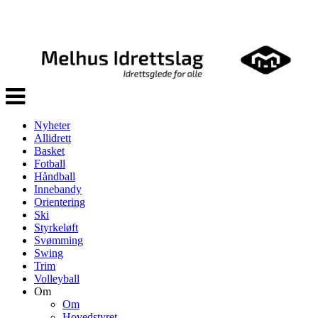
Veksle
navigasjon
Nyheter
Allidrett
Basket
Fotball
Håndball
Innebandy
Orientering
Ski
Styrkeløft
Svømming
Swing
Trim
Volleyball
Om
Om
Hovedstyret