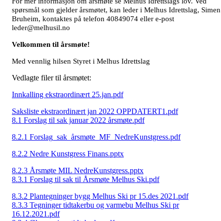
For mer informasjon om årsmøte se Melhus Idrettslags lov. Ved
spørsmål som gjelder årsmøtet, kan leder i Melhus Idrettslag, Simen
Bruheim, kontaktes på telefon 40849074 eller e-post
leder@melhusil.no
Velkommen til årsmøte!
Med vennlig hilsen Styret i Melhus Idrettslag
Vedlagte filer til årsmøtet:
Innkalling ekstraordinært 25.jan.pdf
Saksliste ekstraordinært jan 2022 OPPDATERT1.pdf
8.1 Forslag til sak januar 2022 årsmøte.pdf
8.2.1 Forslag_sak_årsmøte_MF_NedreKunstgress.pdf
8.2.2 Nedre Kunstgress Finans.pptx
8.2.3 Årsmøte MIL NedreKunstgress.pptx
8.3.1 Forslag til sak til Årsmøte Melhus Ski.pdf
8.3.2 Plantegninger bygg Melhus Ski pr 15.des 2021.pdf
8.3.3 Tegninger tidtakerbu og varmebu Melhus Ski pr
16.12.2021.pdf