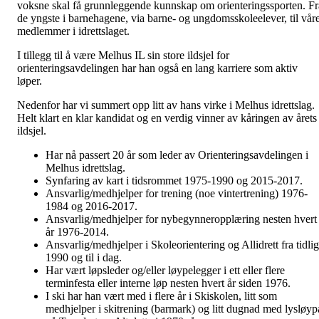
voksne skal få grunnleggende kunnskap om orienteringssporten. Fr
de yngste i barnehagene, via barne- og ungdomsskoleelever, til vår
medlemmer i idrettslaget.
I tillegg til å være Melhus IL sin store ildsjel for
orienteringsavdelingen har han også en lang karriere som aktiv
løper.
Nedenfor har vi summert opp litt av hans virke i Melhus idrettslag.
Helt klart en klar kandidat og en verdig vinner av kåringen av årets
ildsjel.
Har nå passert 20 år som leder av Orienteringsavdelingen i
Melhus idrettslag.
Synfaring av kart i tidsrommet 1975-1990 og 2015-2017.
Ansvarlig/medhjelper for trening (noe vintertrening) 1976-
1984 og 2016-2017.
Ansvarlig/medhjelper for nybegynneropplæring nesten hvert
år 1976-2014.
Ansvarlig/medhjelper i Skoleorientering og Allidrett fra tidlig
1990 og til i dag.
Har vært løpsleder og/eller løypelegger i ett eller flere
terminfesta eller interne løp nesten hvert år siden 1976.
I ski har han vært med i flere år i Skiskolen, litt som
medhjelper i skitrening (barmark) og litt dugnad med lysløyp