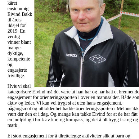
kåret
enstemmig
Eivind Bakk
til årets
ildsjel for
2019. En
verdig
vinner blant
mange
dyktige,
kompetente
og
engasjerte
frivillige.
Hvis vi skal
kategorisere Eivind må det være at han har og har hatt et brennend
engasjement for orienteringssporten i over en mannsalder. Både so
aktiv og leder. Vi kan vel trygt si at uten hans engasjement,
pågangsmot og utholdenhet hadde orienteringssporten i Melhus ikk
vært der den er i dag. Og mange kan takke Eivind for at de har fått
en innføring i bruk av kart og kompass, og det å bli trygg i skog og
mark.
Et stort engasjement for å tilrettelegge aktiviteter slik at barn og