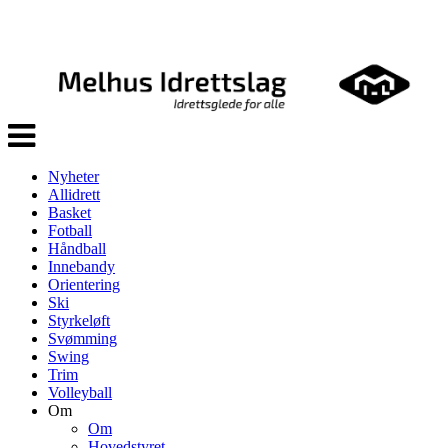
Veksle
navigasjon
Nyheter
Allidrett
Basket
Fotball
Håndball
Innebandy
Orientering
Ski
Styrkeløft
Svømming
Swing
Trim
Volleyball
Om
Om
Hovedstyret