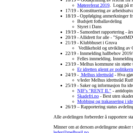
Møtereferat 2019
. Logg på m
17/19 - Konstituering av arbeidsutv
18/19 - Oppfølging anmerkninger fr
Budsjett fotballavdeling
Styret i Dans
19/19 - Samordnet rapportering - års
20/19 - Allidrett for alle - "SportMI
21/19 - Klubbhuset i Gruva
Vedlikehold og utvikling av
22/19 - Innmelding hallbehov 2019
Felles innmelding. Innmeldings
23/19 - Melhus kommune sin støtte ti
Er idretten glemt av politik
24/19 -
Melhus idrettsråd
- Hva gjø
v/leder Melhus idrettsråd Rut
25/19 - Saker og informasjon fra idr
NIF's "RENT IL"
- antidoping
Skadefri.no
- Best uten skade
Mobbing og trakassering i idr
26/19 – Rapportering status avdelin
Alle avdelingen forbereder å rapportere sta
Minner om at dersom avdelingene ønsker sake
leder@melhusil.no
.