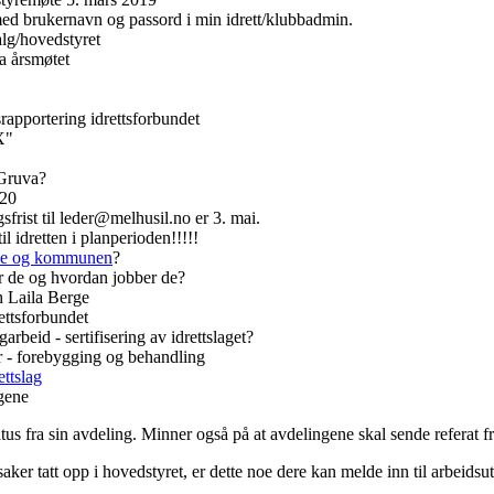
ed brukernavn og passord i min idrett/klubbadmin.
alg/hovedstyret
a årsmøtet
rapportering idrettsforbundet
X"
 Gruva?
/20
frist til leder@melhusil.no er 3. mai.
l idretten i planperioden!!!!!
erne og kommunen
?
r de og hvordan jobber de?
h Laila Berge
ettsforbundet
arbeid - sertifisering av idrettslaget?
r - forebygging og behandling
ettslag
gene
tus fra sin avdeling. Minner også på at avdelingene skal sende referat fr
r tatt opp i hovedstyret, er dette noe dere kan melde inn til arbeidsutv