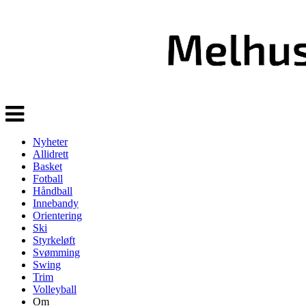
Veksle
navigasjon
Nyheter
Allidrett
Basket
Fotball
Håndball
Innebandy
Orientering
Ski
Styrkeløft
Svømming
Swing
Trim
Volleyball
Om