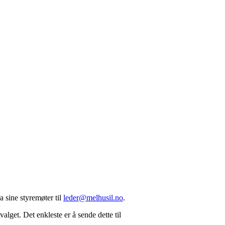
a sine styremøter til
leder@melhusil.no
.
alget. Det enkleste er å sende dette til