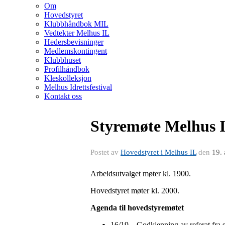
Om
Hovedstyret
Klubbhåndbok MIL
Vedtekter Melhus IL
Hedersbevisninger
Medlemskontingent
Klubbhuset
Profilhåndbok
Kleskolleksjon
Melhus Idrettsfestival
Kontakt oss
Styremøte Melhus IL
Postet av
Hovedstyret i Melhus IL
den
19.
Arbeidsutvalget møter kl. 1900.
Hovedstyret møter kl. 2000.
Agenda til hovedstyremøtet
16/19 – Godkjenning av referat fra 