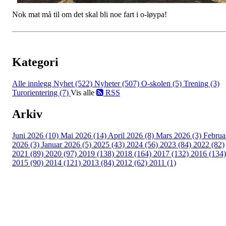
Nok mat må til om det skal bli noe fart i o-løypa!
Kategori
Alle innlegg
Nyhet (522)
Nyheter (507)
O-skolen (5)
Trening (3)
Turorientering (7)
Vis alle
RSS
Arkiv
Juni 2026 (10)
Mai 2026 (14)
April 2026 (8)
Mars 2026 (3)
Februa
2026 (3)
Januar 2026 (5)
2025 (43)
2024 (56)
2023 (84)
2022 (82)
2021 (89)
2020 (97)
2019 (138)
2018 (164)
2017 (132)
2016 (134)
2015 (90)
2014 (121)
2013 (84)
2012 (62)
2011 (1)