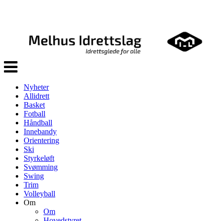
Veksle
navigasjon
Nyheter
Allidrett
Basket
Fotball
Håndball
Innebandy
Orientering
Ski
Styrkeløft
Svømming
Swing
Trim
Volleyball
Om
Om
Hovedstyret