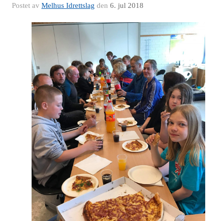
Postet av
Melhus Idrettslag
den
6. jul 2018