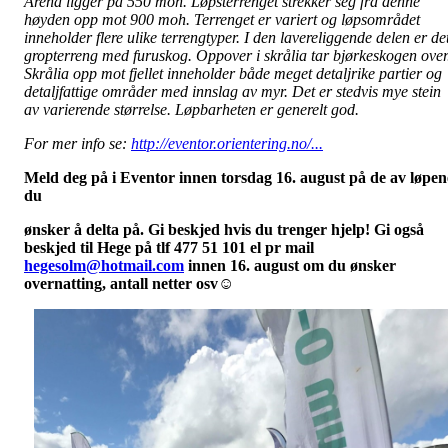
Arena ligger på 550 moh. Løpsterrenget strekker seg fra denne
høyden opp mot 900 moh. Terrenget er variert og løpsområdet
inneholder flere ulike terrengtyper. I den lavereliggende delen er de
gropterreng med furuskog. Oppover i skrålia tar bjørkeskogen over
Skrålia opp mot fjellet inneholder både meget detaljrike partier og
detaljfattige områder med innslag av myr. Det er stedvis mye stein
av varierende størrelse. Løpbarheten er generelt god.
For mer info se:
http://eventor.orientering.no/...
Meld deg på i Eventor innen torsdag 16. august på de av løpen
du
ønsker å delta på. Gi beskjed hvis du trenger hjelp! Gi også
beskjed
til Hege på tlf 477 51 101 el pr mail
hegesolm@hotmail.com
innen 16. august om du ønsker
overnatting, antall netter osv☺