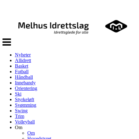
Veksle
navigasjon
Nyheter
Allidrett
Basket
Fotball
Håndball
Innebandy
Orientering
Ski
Styrkeløft
Svømming
Swing
Trim
Volleyball
Om
Om
Hovedstyret