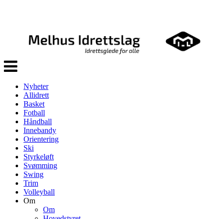
Veksle
navigasjon
Nyheter
Allidrett
Basket
Fotball
Håndball
Innebandy
Orientering
Ski
Styrkeløft
Svømming
Swing
Trim
Volleyball
Om
Om
Hovedstyret