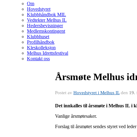
Om
Hovedstyret
Klubbhåndbok MIL
Vedtekter Melhus IL
Hedersbevisninger
Medlemskontingent
Klubbhuset
Profilhåndbok
Kleskolleksjon
Melhus Idrettsfestival
Kontakt oss
Årsmøte Melhus idr
Postet av
Hovedstyret i Melhus IL
den
19.
Det innkalles til årsmøte i Melhus IL i 
Vanlige årsmøtesaker.
Forslag til årsmøtet sendes styret ved leder