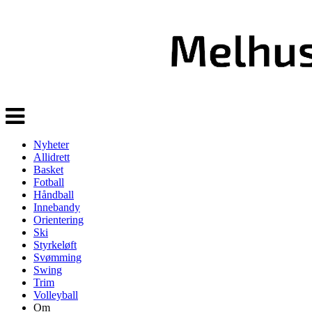
Veksle
navigasjon
Nyheter
Allidrett
Basket
Fotball
Håndball
Innebandy
Orientering
Ski
Styrkeløft
Svømming
Swing
Trim
Volleyball
Om