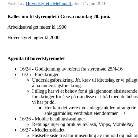
Postet av
Hovedstyret i Melhus IL
den
14. jun 2016
Kaller inn til styremøtet i Gruva mandag 20. juni.
Arbeidsutvalget møter kl 1900
Hovedstyret møter kl 2000
Agenda til hovedstyremøtet
16/24 - Godkjenning av referat fra styremøte 25/4-16
16/25 - Forsikringer
Underslagsforsikring. Jfr. krav til idrettslag er vi pålagt
å ha underslagsforsikring.
I tillegg har vi et behov for å gå igjennom eksisterende
forsikringer for å se på om disse er i tråd med de beho
vi har pr dd.
Her kan det være nye anleggsmidler, utrangerte
anleggsmidler, verditakst eiendommer+++
16/26 - Mobile betalingsløsninger
Retningslinjer og bruk av mCash, Vipps, MobilePay
16/27 - Medlemsbladet
Fastsette siste frist for innsending av innhold og mål o