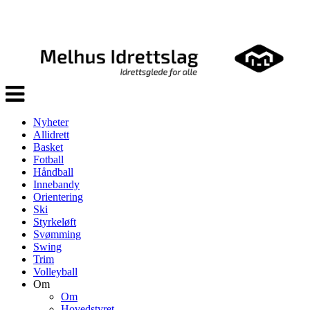
Veksle
navigasjon
Nyheter
Allidrett
Basket
Fotball
Håndball
Innebandy
Orientering
Ski
Styrkeløft
Svømming
Swing
Trim
Volleyball
Om
Om
Hovedstyret