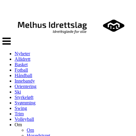
Veksle
navigasjon
Nyheter
Allidrett
Basket
Fotball
Håndball
Innebandy
Orientering
Ski
Styrkeløft
Svømming
Swing
Trim
Volleyball
Om
Om
Hovedstyret