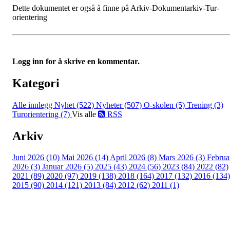
Dette dokumentet er også å finne på Arkiv-Dokumentarkiv-Tur-
orientering
Logg inn for å skrive en kommentar.
Kategori
Alle innlegg
Nyhet (522)
Nyheter (507)
O-skolen (5)
Trening (3)
Turorientering (7)
Vis alle
RSS
Arkiv
Juni 2026 (10)
Mai 2026 (14)
April 2026 (8)
Mars 2026 (3)
Februa
2026 (3)
Januar 2026 (5)
2025 (43)
2024 (56)
2023 (84)
2022 (82)
2021 (89)
2020 (97)
2019 (138)
2018 (164)
2017 (132)
2016 (134)
2015 (90)
2014 (121)
2013 (84)
2012 (62)
2011 (1)