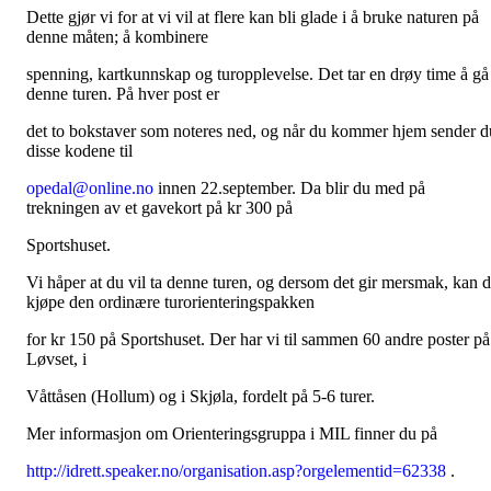
Dette gjør vi for at vi vil at flere kan bli glade i å bruke naturen på
denne måten; å kombinere
spenning, kartkunnskap og turopplevelse. Det tar en drøy time å gå
denne turen. På hver post er
det to bokstaver som noteres ned, og når du kommer hjem sender d
disse kodene til
opedal@online.no
innen 22.september. Da blir du med på
trekningen av et gavekort på kr 300 på
Sportshuset.
Vi håper at du vil ta denne turen, og dersom det gir mersmak, kan 
kjøpe den ordinære turorienteringspakken
for kr 150 på Sportshuset. Der har vi til sammen 60 andre poster på
Løvset, i
Våttåsen (Hollum) og i Skjøla, fordelt på 5-6 turer.
Mer informasjon om Orienteringsgruppa i MIL finner du på
http://idrett.speaker.no/organisation.asp?orgelementid=62338
.