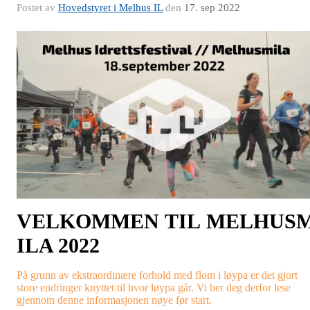
Postet av
Hovedstyret i Melhus IL
den
17. sep 2022
V
ELKOMMEN
TIL
M
ELHUS
ILA 2022
På grunn av ekstraordinære forhold med flom i løypa er det gjort
store endringer knyttet til hvor løypa går. Vi ber deg derfor lese
gjennom denne informasjonen nøye før start.