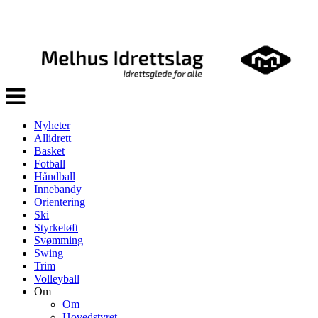
Veksle
navigasjon
Nyheter
Allidrett
Basket
Fotball
Håndball
Innebandy
Orientering
Ski
Styrkeløft
Svømming
Swing
Trim
Volleyball
Om
Om
Hovedstyret