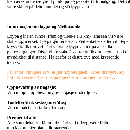
liten æresrunde (se grønt punkt på løypekartet) før målgang. Det vil
være skiltet på dette punktet og stå løypevakt.
Informasjon om løypa og Melhusmila
Løypa går i en runde (frem og tilbake a 3 km). Traseen vil være
skiltet og merket. Løypa går på fortau. Ved enkelte steder vil løypa
krysse trafikkert vei. Det vil være løypevakter på alle slike
planoverganger. Disse vil forsøke å stanse trafikken, men har ikke
myndighet til å stanse. Ha derfor et ekstra øye med kryssende
trafikk.
I år er det viktigere at vi følger høyreregelen - Hold til høyre, løp
forbi til venstre. Vær obs på løpere som kommer i mot deg.
Oppbevaring av bagasje:
Vi har ingen oppbevaring av bagasje under løpet.
Toaletter/drikkestasjoner/dusj
Vi har toaletter i start/målområdet.
Premier til alle
Alle som deltar vil få premie. Det vil i tillegg være flotte
uttrekkspremier blant alle startende.