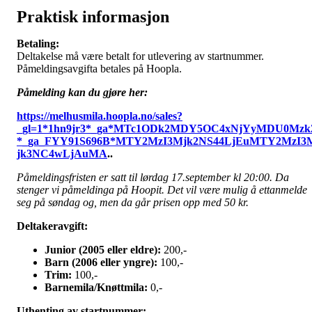
Praktisk informasjon
Betaling:
Deltakelse må være betalt for utlevering av startnummer.
Påmeldingsavgifta betales på Hoopla.
Påmelding kan du gjøre her:
https://melhusmila.hoopla.no/sales?
_gl=1*1hn9jr3*_ga*MTc1ODk2MDY5OC4xNjYyMDU0Mzk
*_ga_FYY91S696B*MTY2MzI3Mjk2NS44LjEuMTY2MzI3
jk3NC4wLjAuMA
..
Påmeldingsfristen er satt til lørdag 17.september kl 20:00. Da
stenger vi påmeldinga på Hoopit. Det vil være mulig å ettanmelde
seg på søndag og, men da går prisen opp med 50 kr.
Deltakeravgift:
Junior (2005 eller eldre):
200,-
Barn (2006 eller yngre):
100,-
Trim:
100,-
Barnemila/Knøttmila:
0,-
Uthenting av startnummer: