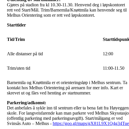
Gjøres på stadion fra kl 10.30-11.30. Henvend deg i løpskontoret
rett ved Start/Mål. Trim/Barnemila/Knøttmila kan henvende seg til
Melhus Orientering som er rett ved løpskontoret.
Starttider
Tid/Trim
Starttidspun
Alle distanser på tid
12:00
Trim/uten tid
11:00-11.50
Barnemila og Knøttmila er et orienteringsløp i Melhus sentrum. Ta
kontakt hos Melhus Orientering på arenaen for mer info. Kart er
skrevet ut og fåes ved henting av startnummer.
Parkering/adkomst:
Det anbefales å sykle inn til sentrum eller ta bena fatt fra Høyeggen
skole. For langveisfarende kan man parkere ved Melhus Skysstasj
(offentlig parkering med parkeringsavgift). Start/målgang er ved
Svinsås Auto – Melhus -
https://goo.gl/maps/gX81L9X1Q4g34Tu