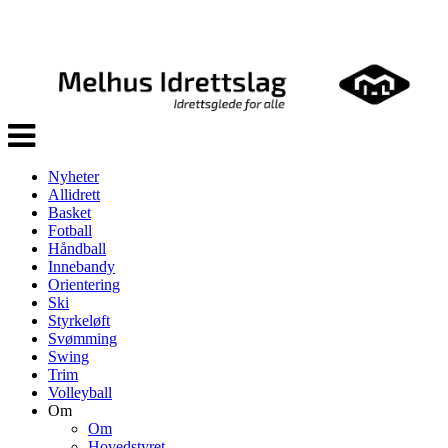
Veksle
navigasjon
Nyheter
Allidrett
Basket
Fotball
Håndball
Innebandy
Orientering
Ski
Styrkeløft
Svømming
Swing
Trim
Volleyball
Om
Om
Hovedstyret