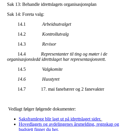
Sak 13: Behandle idrettslagets organisasjonsplan
Sak 14: Foreta valg:
14.1
Arbeidsutvalget
14.2
Kontrollutvalg
14.3
Revisor
14.4
Representanter til ting og møter i de
organisasjonsledd idrettslaget har representasjonsrett
.
14.5
Valgkomite
14.6 Husstyret
14.7 17. mai fanebærer og 2 fanevakter
Vedlagt følger følgende dokumenter:
Saksframlegg blir lagt ut på idrettslaget sider
.
Hovedlagets og avdelingenes årsmelding, regnskap og
budsjett finner du her.