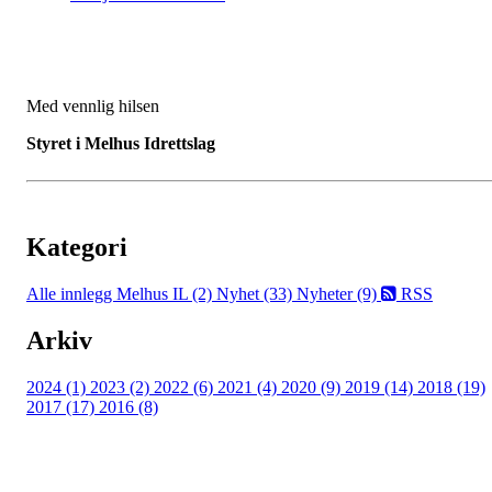
Med vennlig hilsen
Styret i Melhus Idrettslag
Kategori
Alle innlegg
Melhus IL (2)
Nyhet (33)
Nyheter (9)
RSS
Arkiv
2024 (1)
2023 (2)
2022 (6)
2021 (4)
2020 (9)
2019 (14)
2018 (19)
2017 (17)
2016 (8)