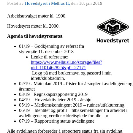
Postet av
Hovedstyret i Melhus IL
den
18. jan 2019
Arbeidsutvalget møter kl. 1900.
Hovedstyret møter kl. 2000.
Agenda til hovedstyremøtet
01/19 – Godkjenning av referat fra
styremøte 11. desember 2018
Lenke til referatene:
https://www.melhusil.no/storage/files?
uid=1101462825&pfi=27171
Logg på med brukernavn og passord i min
idrett/klubbadmin.
02/19 - Møteplan 2019 - frister for årsmøter i avdelingene og
årsmøtet
03/19 - Regnskapsrapportering 2019
04/19 – Hovedaktiviteter 2019 - årshjul
05/19 – Medlemskontingent 2019 – rutiner/utfakturering
06/19 – Identitet og profil – tilbakemeldinger fra arbeidet i
avdelingene og verdier «Idrettsglede for alle…».
07/19 – Rapportering status avdelingene
Alle avdelingen forbereder å rapportere status fra sin avdeling.