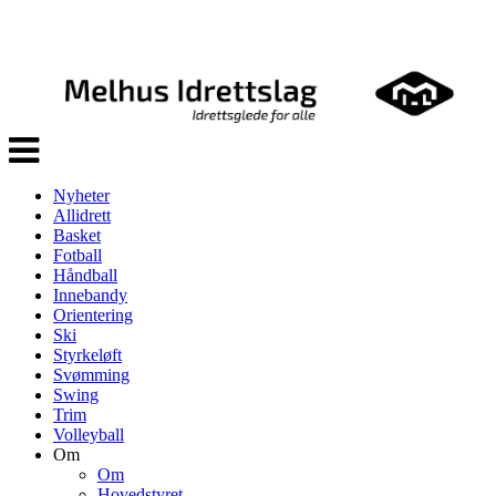
Veksle
navigasjon
Nyheter
Allidrett
Basket
Fotball
Håndball
Innebandy
Orientering
Ski
Styrkeløft
Svømming
Swing
Trim
Volleyball
Om
Om
Hovedstyret