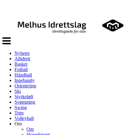
Veksle
navigasjon
Nyheter
Allidrett
Basket
Fotball
Håndball
Innebandy
Orientering
Ski
Styrkeløft
Svømming
Swing
Trim
Volleyball
Om
Om
Hovedstyret