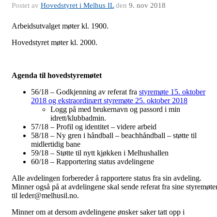
Postet av
Hovedstyret i Melhus IL
den
9. nov 2018
Arbeidsutvalget møter kl. 1900.
Hovedstyret møter kl. 2000.
Agenda til hovedstyremøtet
56/18 – Godkjenning av referat fra
styremøte 15. oktober
2018 og ekstraordinært styremøte 25. oktober 2018
Logg på med brukernavn og passord i min
idrett/klubbadmin.
57/18 – Profil og identitet – videre arbeid
58/18 – Ny gren i håndball – beachhåndball – støtte til
midlertidig bane
59/18 – Støtte til nytt kjøkken i Melhushallen
60/18 – Rapportering status avdelingene
Alle avdelingen forbereder å rapportere status fra sin avdeling.
Minner også på at avdelingene skal sende referat fra sine styremøte
til
leder@melhusil.no
.
Minner om at dersom avdelingene ønsker saker tatt opp i