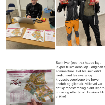
Stein Ivar (opp t.v.) hadde lagt
løyper til kveldens løp - originalt ti
sommerføre. Det ble imidlertid
rikelig med løs nysnø og
kroppsbevegelsene ble høye
kneløft og glipptak. Allikevel var
det kjempestemning blant løpern
under og etter løpet: Friskere blir
vi ikke!