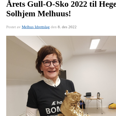
Årets Gull-O-Sko 2022 til Heg
Solhjem Melhuus!
Postet av
Melhus Idrettslag
den
8. des 2022