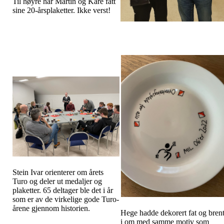
Til høyre har Martin og Kåre fått
sine 20-årsplaketter. Ikke verst!
Stein Ivar orienterer om årets
Turo og deler ut medaljer og
plaketter. 65 deltager ble det i år
som er av de virkelige gode Turo-
årene gjennom historien.
Hege hadde dekorert fat og bren
i om med samme motiv som