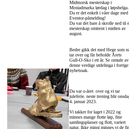
Midtnorsk mesterskap i
Mostadmarka lørdag i løpshelga.
Da er det enkelt i våre dage med
Eventor-påmelding!
Da var det bare å skrolle ned til e
mesterskap omtrent i midten av
august.
Bedre gikk det med Hege som n
tar over og får beholde Årets
Gull-O-Sko i ett år. Se omtale av
denne verdige utdelinga i forrige
nyhetssak.
Da var o-året over og vi tar
juleferie. neste trening blir onsd
4. januar 2023.
Vi takker for laget i 2022 og
minnes mange flotte løp, fine
samlingsplasser og flott, variert
natur. Ikke minst minnes vi de fi