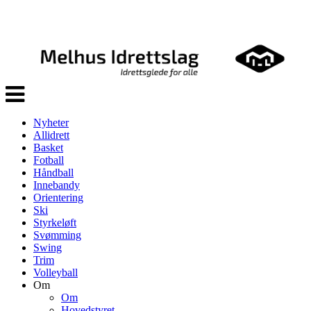
Veksle
navigasjon
Nyheter
Allidrett
Basket
Fotball
Håndball
Innebandy
Orientering
Ski
Styrkeløft
Svømming
Swing
Trim
Volleyball
Om
Om
Hovedstyret