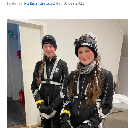
Postet av
Melhus Idrettslag
den
8. des 2022