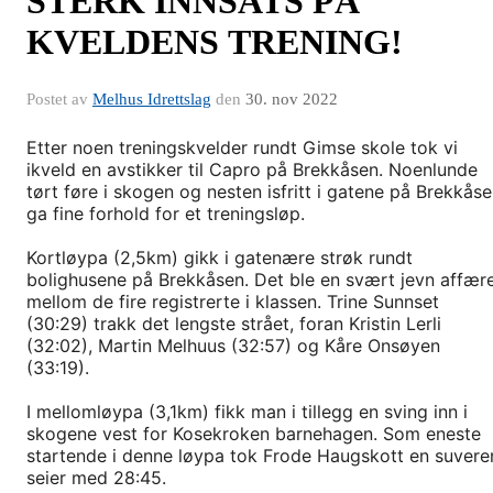
STERK INNSATS PÅ
KVELDENS TRENING!
Postet av
Melhus Idrettslag
den
30. nov 2022
Etter noen treningskvelder rundt Gimse skole tok vi
ikveld en avstikker til Capro på Brekkåsen. Noenlunde
tørt føre i skogen og nesten isfritt i gatene på Brekkås
ga fine forhold for et treningsløp.
Kortløypa (2,5km) gikk i gatenære strøk rundt
bolighusene på Brekkåsen. Det ble en svært jevn affær
mellom de fire registrerte i klassen. Trine Sunnset
(30:29) trakk det lengste strået, foran Kristin Lerli
(32:02), Martin Melhuus (32:57) og Kåre Onsøyen
(33:19).
I mellomløypa (3,1km) fikk man i tillegg en sving inn i
skogene vest for Kosekroken barnehagen. Som eneste
startende i denne løypa tok Frode Haugskott en suvere
seier med 28:45.