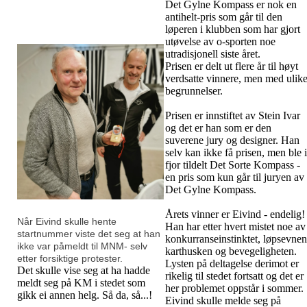
Det Gylne Kompass er nok en
antihelt-pris som går til den
løperen i klubben som har gjort
utøvelse av o-sporten noe
utradisjonell siste året.
Prisen er delt ut flere år til høyt
verdsatte vinnere, men med ulik
begrunnelser.
Prisen er innstiftet av Stein Ivar
og det er han som er den
suverene jury og designer. Han
selv kan ikke få prisen, men ble i
fjor tildelt Det Sorte Kompass -
en pris som kun går til juryen av
Det Gylne Kompass.
Årets vinner er Eivind - endelig!
Når Eivind skulle hente
Han har etter hvert mistet noe av
startnummer viste det seg at han
konkurranseinstinktet, løpsevnen
ikke var påmeldt til MNM- selv
karthusken og bevegeligheten.
etter forsiktige protester.
Lysten på deltagelse derimot er
Det skulle vise seg at ha hadde
rikelig til stedet fortsatt og det er
meldt seg på KM i stedet som
her problemet oppstår i sommer.
gikk ei annen helg. Så da, så...!
Eivind skulle melde seg på