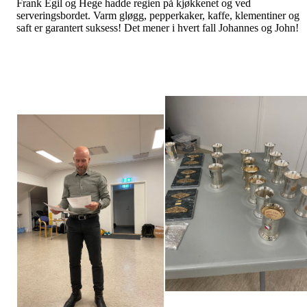
Frank Egil og Hege hadde regien på kjøkkenet og ved
serveringsbordet. Varm gløgg, pepperkaker, kaffe, klementiner og
saft er garantert suksess! Det mener i hvert fall Johannes og John!