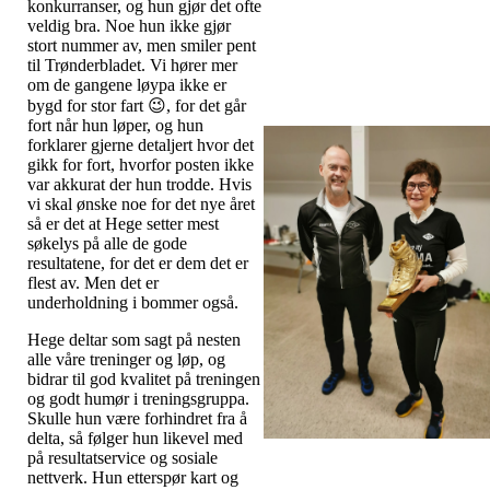
konkurranser, og hun gjør det ofte
veldig bra. Noe hun ikke gjør
stort nummer av, men smiler pent
til Trønderbladet. Vi hører mer
om de gangene løypa ikke er
bygd for stor fart 😉, for det går
fort når hun løper, og hun
forklarer gjerne detaljert hvor det
gikk for fort, hvorfor posten ikke
var akkurat der hun trodde. Hvis
vi skal ønske noe for det nye året
så er det at Hege setter mest
søkelys på alle de gode
resultatene, for det er dem det er
flest av. Men det er
underholdning i bommer også.
Hege deltar som sagt på nesten
alle våre treninger og løp, og
bidrar til god kvalitet på treningen
og godt humør i treningsgruppa.
Skulle hun være forhindret fra å
delta, så følger hun likevel med
på resultatservice og sosiale
nettverk. Hun etterspør kart og