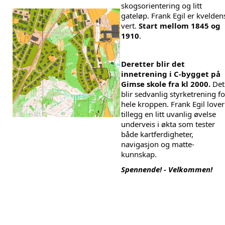
skogsorientering og litt 
gateløp. Frank Egil er kveldens
vert. 
Start mellom 1845 og 
1910
. 
Deretter blir det 
innetrening i C-bygget på 
Gimse skole fra kl 2000. 
Det 
blir sedvanlig styrketrening for
hele kroppen. Frank Egil lover 
tillegg en litt uvanlig øvelse 
underveis i økta som tester 
både kartferdigheter, 
navigasjon og matte-
kunnskap. 
Spennende! - 
Velkommen!