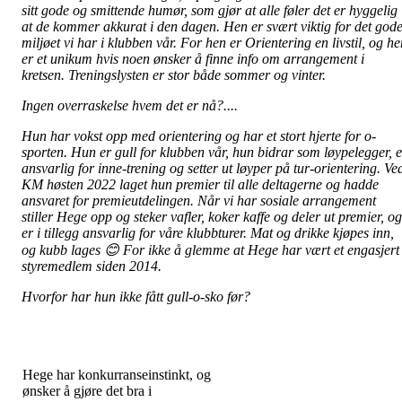
sitt gode og smittende humør, som gjør at alle føler det er hyggelig
at de kommer akkurat i den dagen. Hen er svært viktig for det god
miljøet vi har i klubben vår. For hen er Orientering en livstil, og he
er et unikum hvis noen ønsker å finne info om arrangement i
kretsen. Treningslysten er stor både sommer og vinter.
Ingen overraskelse hvem det er nå?....
Hun har vokst opp med orientering og har et stort hjerte for o-
sporten. Hun er gull for klubben vår, hun bidrar som løypelegger, e
ansvarlig for inne-trening og setter ut løyper på tur-orientering. Ve
KM høsten 2022 laget hun premier til alle deltagerne og hadde
ansvaret for premieutdelingen. Når vi har sosiale arrangement
stiller Hege opp og steker vafler, koker kaffe og deler ut premier, og
er i tillegg ansvarlig for våre klubbturer. Mat og drikke kjøpes inn,
og kubb lages 😊 For ikke å glemme at Hege har vært et engasjert
styremedlem siden 2014.
Hvorfor har hun ikke fått gull-o-sko før?
Hege har konkurranseinstinkt, og
ønsker å gjøre det bra i