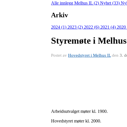
Alle innlegg
Melhus IL (2)
Nyhet (33)
Nyh
Arkiv
2024 (1)
2023 (2)
2022 (6)
2021 (4)
2020
Styremøte i Melhus
Postet av
Hovedstyret i Melhus IL
den
3. 
Arbeidsutvalget møter kl. 1900.
Hovedstyret møter kl. 2000.