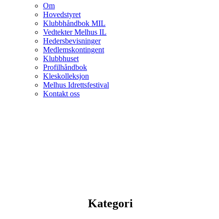
Om
Hovedstyret
Klubbhåndbok MIL
Vedtekter Melhus IL
Hedersbevisninger
Medlemskontingent
Klubbhuset
Profilhåndbok
Kleskolleksjon
Melhus Idrettsfestival
Kontakt oss
Kategori