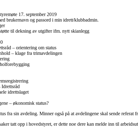
 styremøte 17. september 2019
ed brukernavn og passord i min idrett/klubbadmin.
nger
tte til dekning av utgifter ifm. nytt skianlegg
20
tsråd – orientering om status
enhold – klage fra trimavdelingen
tering
oholforebygging
msregistrering
 Idrettsråd
le idrettslaget
ngene – økonomisk status?
tus fra sin avdeling. Minner også på at avdelingene skal sende referat fr
r tatt opp i hovedstyret, er dette noe dere kan melde inn til arbeidsutv