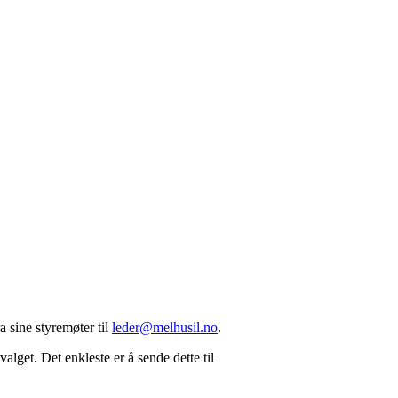
a sine styremøter til
leder@melhusil.no
.
alget. Det enkleste er å sende dette til