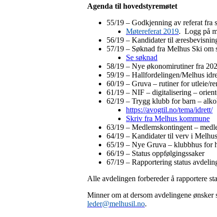
Agenda til hovedstyremøtet
55/19 – Godkjenning av referat fra
Møtereferat 2019
. Logg på m
56/19 – Kandidater til æresbevisni
57/19 – Søknad fra Melhus Ski om stø
Se søknad
58/19 – Nye økonomirutiner fra 20
59/19 – Hallfordelingen/Melhus idret
60/19 – Gruva – rutiner for utleie/r
61/19 – NIF – digitalisering – orien
62/19 – Trygg klubb for barn – alk
https://avogtil.no/tema/idrett/
Skriv fra Melhus kommune
63/19 – Medlemskontingent – medle
64/19 – Kandidater til verv i Melhus
65/19 – Nye Gruva – klubbhus for he
66/19 – Status oppfølgingssaker
67/19 – Rapportering status avdeli
Alle avdelingen forbereder å rapportere sta
Minner om at dersom avdelingene ønsker sake
leder@melhusil.no
.