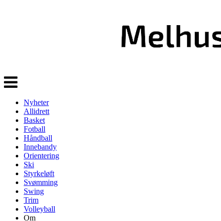
Veksle
navigasjon
Nyheter
Allidrett
Basket
Fotball
Håndball
Innebandy
Orientering
Ski
Styrkeløft
Svømming
Swing
Trim
Volleyball
Om