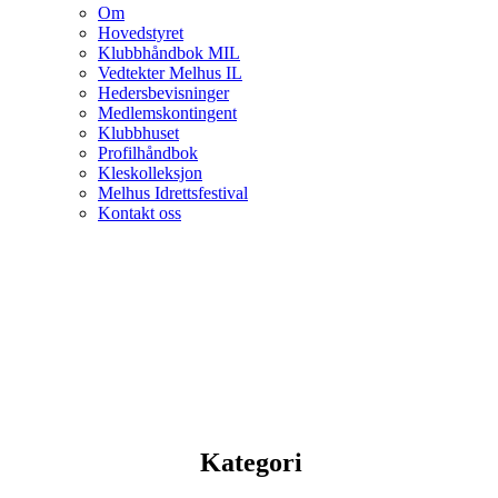
Om
Hovedstyret
Klubbhåndbok MIL
Vedtekter Melhus IL
Hedersbevisninger
Medlemskontingent
Klubbhuset
Profilhåndbok
Kleskolleksjon
Melhus Idrettsfestival
Kontakt oss
Kategori