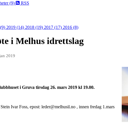
eter (9)
RSS
 (9)
2019 (14)
2018 (19)
2017 (17)
2016 (8)
te i Melhus idrettslag
 jan 2019
klubbhuset i Gruva tirsdag 26. mars 2019 kl 19.00.
r Stein Ivar Foss, epost: leder@melhusil.no , innen fredag 1.mars