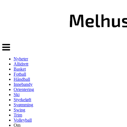
Veksle
navigasjon
Nyheter
Allidrett
Basket
Fotball
Håndball
Innebandy
Orientering
Ski
Styrkeløft
Svømming
Swing
Trim
Volleyball
Om