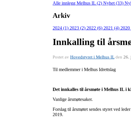
Alle innlegg
Melhus IL (2)
Nyhet (33)
Nyh
Arkiv
2024 (1)
2023 (2)
2022 (6)
2021 (4)
2020
Innkalling til årsmø
Postet av
Hovedstyret i Melhus IL
den
26.
Til medlemmer i Melhus Idrettslag
Det innkalles til årsmøte i Melhus IL i 
Vanlige årsmøtesaker.
Forslag til årsmøtet sendes styret ved lede
2019.