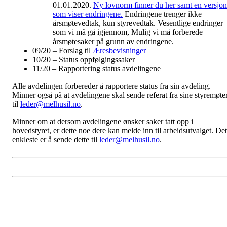
01.01.2020.
Ny lovnorm finner du her samt en versjon
som viser endringene.
Endringene trenger ikke
årsmøtevedtak, kun styrevedtak. Vesentlige endringer
som vi må gå igjennom, Mulig vi må forberede
årsmøtesaker på grunn av endringene.
09/20 – Forslag til
Æresbevisninger
10/20 – Status oppfølgingssaker
11/20 – Rapportering status avdelingene
Alle avdelingen forbereder å rapportere status fra sin avdeling.
Minner også på at avdelingene skal sende referat fra sine styremøte
til
leder@melhusil.no
.
Minner om at dersom avdelingene ønsker saker tatt opp i
hovedstyret, er dette noe dere kan melde inn til arbeidsutvalget. Det
enkleste er å sende dette til
leder@melhusil.no
.