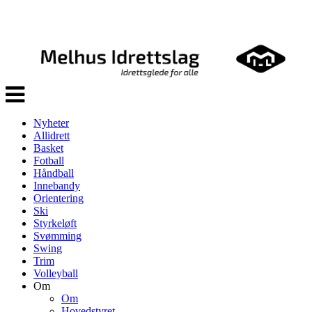
Veksle
navigasjon
Nyheter
Allidrett
Basket
Fotball
Håndball
Innebandy
Orientering
Ski
Styrkeløft
Svømming
Swing
Trim
Volleyball
Om
Om
Hovedstyret