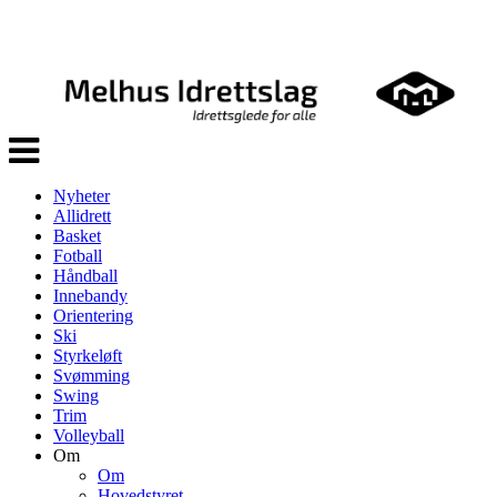
Veksle
navigasjon
Nyheter
Allidrett
Basket
Fotball
Håndball
Innebandy
Orientering
Ski
Styrkeløft
Svømming
Swing
Trim
Volleyball
Om
Om
Hovedstyret