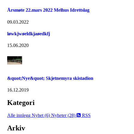
Årsmøte 22.mars 2022 Melhus Idrettslag
09.03.2022
løwkjwøeldkjaøedkfj
15.06.2020
&quot;Nye&quot; Skjetnemyra skistadion
16.12.2019
Kategori
Alle innlegg
Nyhet (6)
Nyheter (28)
RSS
Arkiv