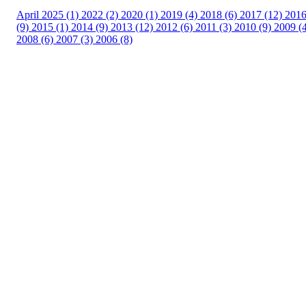
April 2025 (1)
2022 (2)
2020 (1)
2019 (4)
2018 (6)
2017 (12)
201
(9)
2015 (1)
2014 (9)
2013 (12)
2012 (6)
2011 (3)
2010 (9)
2009 (
2008 (6)
2007 (3)
2006 (8)