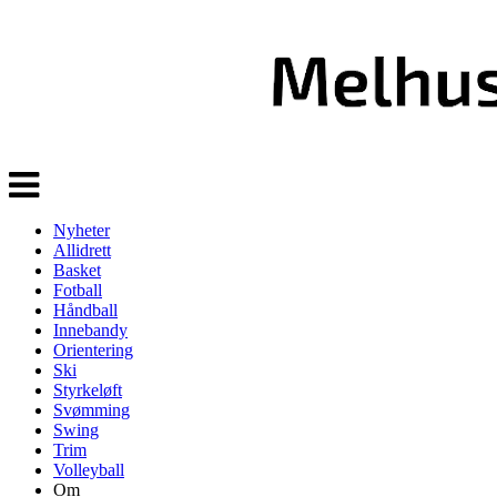
Veksle
navigasjon
Nyheter
Allidrett
Basket
Fotball
Håndball
Innebandy
Orientering
Ski
Styrkeløft
Svømming
Swing
Trim
Volleyball
Om