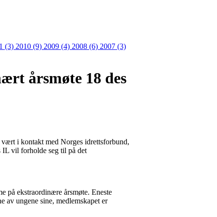
1 (3)
2010 (9)
2009 (4)
2008 (6)
2007 (3)
ært årsmøte 18 des
 vært i kontakt med Norges idrettsforbund,
L vil forholde seg til på det
me på ekstraordinære årsmøte. Eneste
egne av ungene sine, medlemskapet er