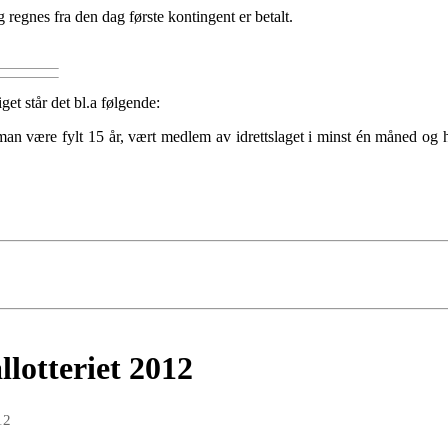
g regnes fra den dag første kontingent er betalt.
et står det bl.a følgende:
an være fylt 15 år, vært medlem av idrettslaget i minst én måned og 
llotteriet 2012
12