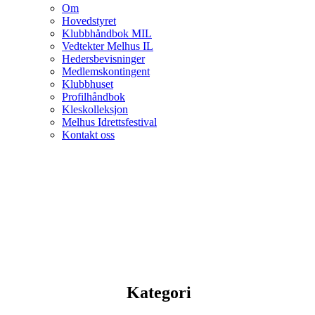
Om
Hovedstyret
Klubbhåndbok MIL
Vedtekter Melhus IL
Hedersbevisninger
Medlemskontingent
Klubbhuset
Profilhåndbok
Kleskolleksjon
Melhus Idrettsfestival
Kontakt oss
Kategori