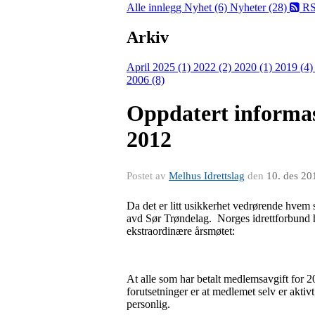
Alle innlegg
Nyhet (6)
Nyheter (28)
RS
Arkiv
April 2025 (1)
2022 (2)
2020 (1)
2019 (4
2006 (8)
Oppdatert informas
2012
Postet av
Melhus Idrettslag
den
10. des 20
Da det er litt usikkerhet vedrørende hvem
avd Sør Trøndelag. Norges idrettforbund ha
ekstraordinære årsmøtet:
At alle som har betalt medlemsavgift for 
forutsetninger er at medlemet selv er aktiv
personlig.