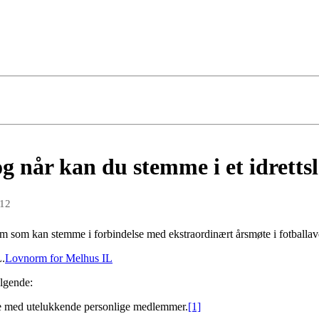
 når kan du stemme i et idretts
012
 som kan stemme i forbindelse med ekstraordinært årsmøte i fotballav
L.
Lovnorm for Melhus IL
ølgende:
ende med utelukkende personlige medlemmer.
[1]