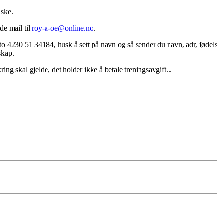
åske.
de mail til
roy-a-oe@online.no
.
to 4230 51 34184, husk å sett på navn og så sender du navn, adr, fødelsd
skap.
ng skal gjelde, det holder ikke å betale treningsavgift...