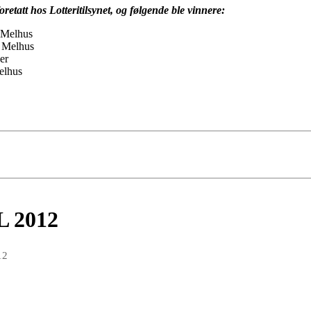
oretatt hos Lotteritilsynet, og følgende ble vinnere:
, Melhus
 Melhus
er
elhus
 2012
12