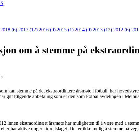
S
)
2018 (6)
2017 (12)
2016 (9)
2015 (1)
2014 (9)
2013 (12)
2012 (6)
201
jon om å stemme på ekstraordin
12
 som kan stemme på det ekstraordinære årsmøte i fotball, har hovedstyre
r gitt følgende anbefaling som er den som Fotballavdelingen i Melhus I
2012 innen ekstraordinært årsmøte har muligheten til å være med å stem
t eller har aktive unger i idrettslaget. Det er ikke mulig å stemme på v