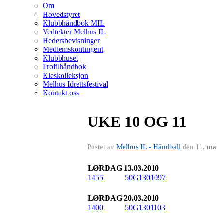
Om
Hovedstyret
Klubbhåndbok MIL
Vedtekter Melhus IL
Hedersbevisninger
Medlemskontingent
Klubbhuset
Profilhåndbok
Kleskolleksjon
Melhus Idrettsfestival
Kontakt oss
UKE 10 OG 11
Postet av
Melhus IL - Håndball
den
11. ma
LØRDAG 13.03.2010
1455
50G1301097
LØRDAG 20.03.2010
1400
50G1301103