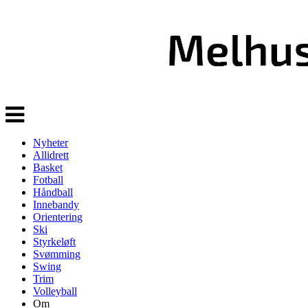
Veksle
navigasjon
Nyheter
Allidrett
Basket
Fotball
Håndball
Innebandy
Orientering
Ski
Styrkeløft
Svømming
Swing
Trim
Volleyball
Om