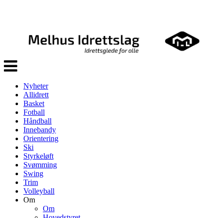
Veksle
navigasjon
Nyheter
Allidrett
Basket
Fotball
Håndball
Innebandy
Orientering
Ski
Styrkeløft
Svømming
Swing
Trim
Volleyball
Om
Om
Hovedstyret