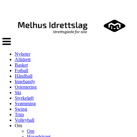
Veksle
navigasjon
Nyheter
Allidrett
Basket
Fotball
Håndball
Innebandy
Orientering
Ski
Styrkeløft
Svømming
Swing
Trim
Volleyball
Om
Om
Hovedstyret