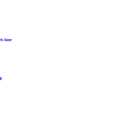
ets fane
g