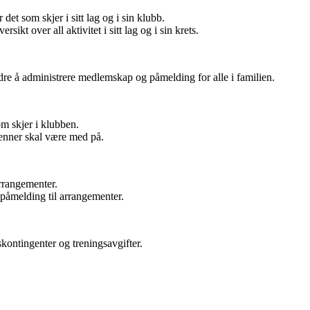
det som skjer i sitt lag og i sin klubb.
sikt over all aktivitet i sitt lag og i sin krets.
reldre å administrere medlemskap og påmelding for alle i familien.
om skjer i klubben.
ter som dine venner skal være med på.
rrangementer.
påmelding til arrangementer.
e medlemskontingenter og treningsavgifter.
medlemskort.