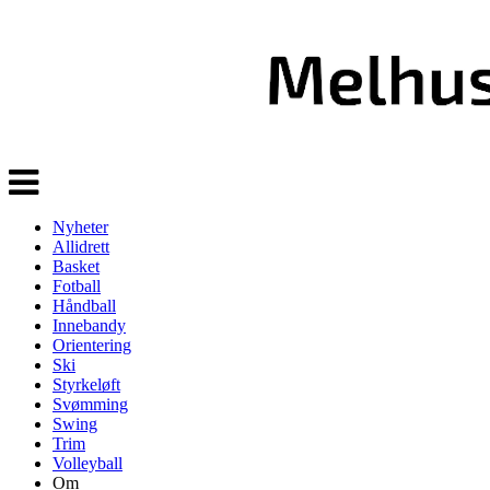
Veksle
navigasjon
Nyheter
Allidrett
Basket
Fotball
Håndball
Innebandy
Orientering
Ski
Styrkeløft
Svømming
Swing
Trim
Volleyball
Om