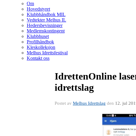
Om
Hovedstyret
Klubbhåndbok MIL
Vedtekter Melhus IL
Hedersbevisninger
Medlemskontingent
Klubbhuset
Profilhåndbok
Kleskolleksjon
Melhus Idrettsfestival
Kontakt oss
IdrettenOnline lase
idrettslag
Postet av
Melhus Idrettslag
den
12. jul 20