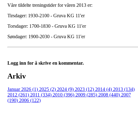
Våre tildelte treningstider for våren 2013 er:
Tirsdager: 1930-2100 - Gruva KG 11'er
Torsdager: 1700-1830 - Gruva KG 11'er
Søndager: 1900-2030 - Gruva KG 11'er
Logg inn for å skrive en kommentar.
Arkiv
Januar 2026 (1)
2025 (2)
2024 (9)
2023 (12)
2014 (4)
2013 (134)
2012 (261)
2011 (334)
2010 (396)
2009 (285)
2008 (440)
2007
(190)
2006 (122)