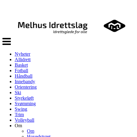
Veksle
navigasjon
Nyheter
Allidrett
Basket
Fotball
Håndball
Innebandy
Orientering
Ski
Styrkeløft
Svømming
Swing
Trim
Volleyball
Om
Om
Hovedstyret