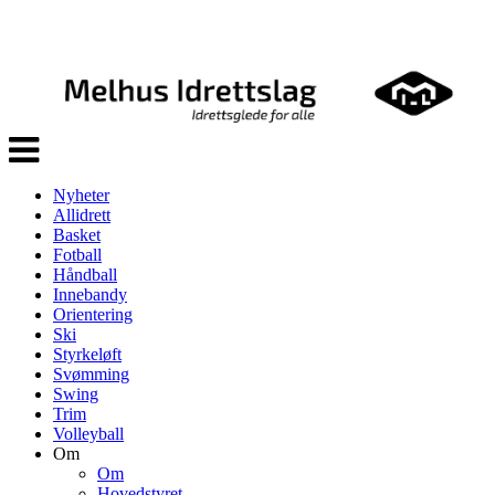
Veksle
navigasjon
Nyheter
Allidrett
Basket
Fotball
Håndball
Innebandy
Orientering
Ski
Styrkeløft
Svømming
Swing
Trim
Volleyball
Om
Om
Hovedstyret