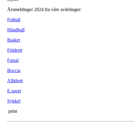
Årsmeldinger 2024 fra våre avdelinger:
Fotball
Håndball
Basket
Friidrett
Futsal
Boccia
Allidrett
E-sport
Sykkel
print