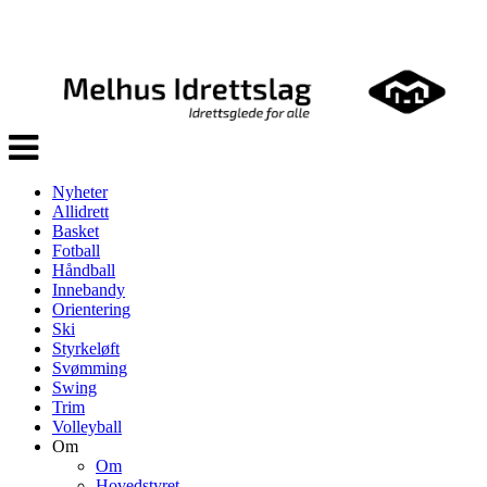
Veksle
navigasjon
Nyheter
Allidrett
Basket
Fotball
Håndball
Innebandy
Orientering
Ski
Styrkeløft
Svømming
Swing
Trim
Volleyball
Om
Om
Hovedstyret