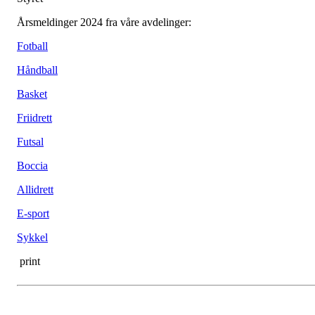
Årsmeldinger 2024 fra våre avdelinger:
Fotball
Håndball
Basket
Friidrett
Futsal
Boccia
Allidrett
E-sport
Sykkel
print