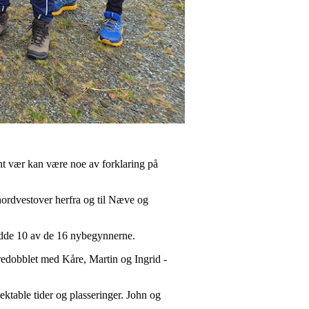
fent vær kan være noe av forklaring på
nordvestover herfra og til Næve og
hadde 10 av de 16 nybegynnerne.
tredobblet med Kåre, Martin og Ingrid -
ektable tider og plasseringer. John og