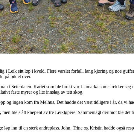
g i Leik sitt løp i kveld. Flere varslet forfall, lang kjøring og noe guf
u på bildet over.
an i Seterdalen. Kartet som ble brukt var Liamarka som strekker seg 
tivt faste myrer og lite innslag av tett skog.
pp og ingen kom fra Melhus. Det hadde det vært tidligere i år, da vi 
, men ble slått knepent av tre Leikløpere. Sammenlagt derimot ble det 
 løp inn til en sterk andreplass. John, Trine og Kristin hadde også resp