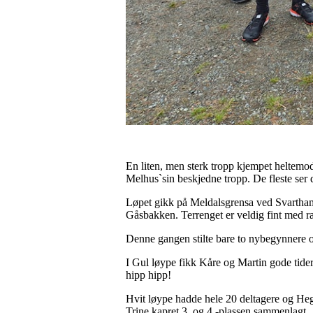
En liten, men sterk tropp kjempet heltemodi
Melhus`sin beskjedne tropp. De fleste ser d
Løpet gikk på Meldalsgrensa ved Svarthamr
Gåsbakken. Terrenget er veldig fint med rala
Denne gangen stilte bare to nybegynnere o
I Gul løype fikk Kåre og Martin gode tider
hipp hipp!
Hvit løype hadde hele 20 deltagere og Hege
Trine kapret 3. og 4.-plassen sammenlagt.