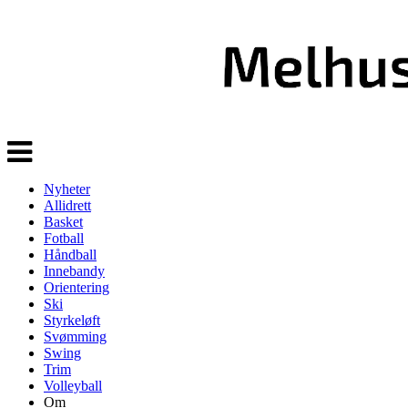
Veksle
navigasjon
Nyheter
Allidrett
Basket
Fotball
Håndball
Innebandy
Orientering
Ski
Styrkeløft
Svømming
Swing
Trim
Volleyball
Om