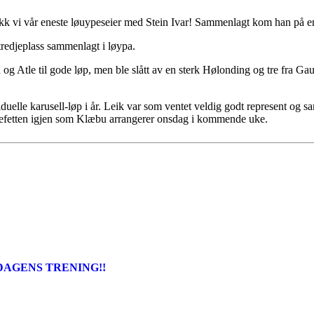
kk vi vår eneste løuypeseier med Stein Ivar! Sammenlagt kom han på en 
tredjeplass sammenlagt i løypa.
og Atle til gode løp, men ble slått av en sterk Hølonding og tre fra Gaula
ividuelle karusell-løp i år. Leik var som ventet veldig godt represent o
tefetten igjen som Klæbu arrangerer onsdag i kommende uke.
DAGENS TRENING!!