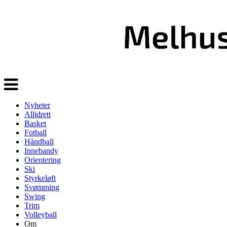
Veksle
navigasjon
Nyheter
Allidrett
Basket
Fotball
Håndball
Innebandy
Orientering
Ski
Styrkeløft
Svømming
Swing
Trim
Volleyball
Om