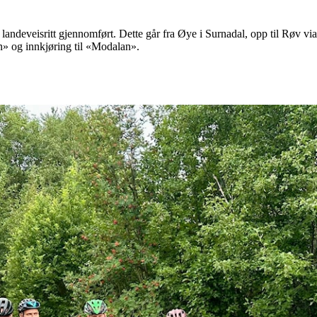
 landeveisritt gjennomført. Dette går fra Øye i Surnadal, opp til Røv vi
» og innkjøring til «Modalan».