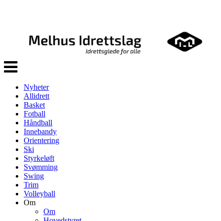
Veksle
navigasjon
Nyheter
Allidrett
Basket
Fotball
Håndball
Innebandy
Orientering
Ski
Styrkeløft
Svømming
Swing
Trim
Volleyball
Om
Om
Hovedstyret