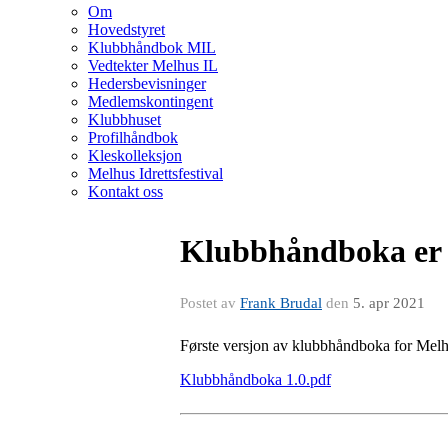
Om
Hovedstyret
Klubbhåndbok MIL
Vedtekter Melhus IL
Hedersbevisninger
Medlemskontingent
Klubbhuset
Profilhåndbok
Kleskolleksjon
Melhus Idrettsfestival
Kontakt oss
Klubbhåndboka er n
Postet av
Frank Brudal
den
5. apr 2021
Første versjon av klubbhåndboka for Melhus
Klubbhåndboka 1.0.pdf