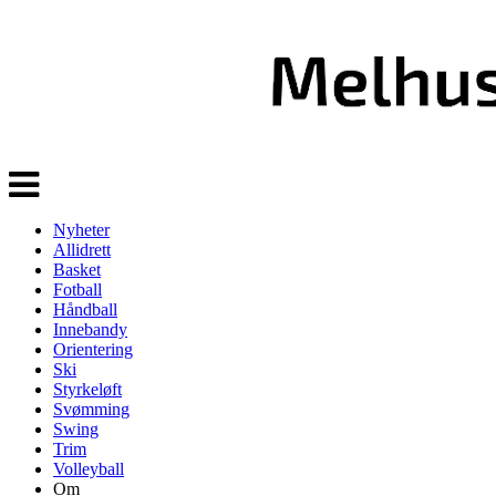
Veksle
navigasjon
Nyheter
Allidrett
Basket
Fotball
Håndball
Innebandy
Orientering
Ski
Styrkeløft
Svømming
Swing
Trim
Volleyball
Om