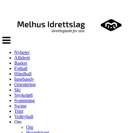
Veksle
navigasjon
Nyheter
Allidrett
Basket
Fotball
Håndball
Innebandy
Orientering
Ski
Styrkeløft
Svømming
Swing
Trim
Volleyball
Om
Om
Hovedstyret