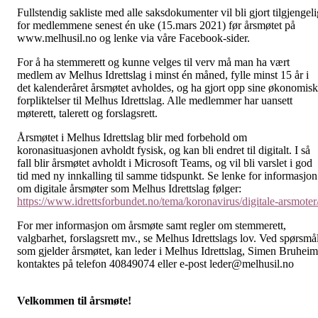
Fullstendig sakliste med alle saksdokumenter vil bli gjort tilgjengeli
for medlemmene senest én uke (15.mars 2021) før årsmøtet på
www.melhusil.no og lenke via våre Facebook-sider.
For å ha stemmerett og kunne velges til verv må man ha vært
medlem av Melhus Idrettslag i minst én måned, fylle minst 15 år i
det kalenderåret årsmøtet avholdes, og ha gjort opp sine økonomis
forpliktelser til Melhus Idrettslag. Alle medlemmer har uansett
møterett, talerett og forslagsrett.
Årsmøtet i Melhus Idrettslag blir med forbehold om
koronasituasjonen avholdt fysisk, og kan bli endret til digitalt. I så
fall blir årsmøtet avholdt i Microsoft Teams, og vil bli varslet i god
tid med ny innkalling til samme tidspunkt. Se lenke for informasjon
om digitale årsmøter som Melhus Idrettslag følger:
https://www.idrettsforbundet.no/tema/koronavirus/digitale-arsmoter
For mer informasjon om årsmøte samt regler om stemmerett,
valgbarhet, forslagsrett mv., se Melhus Idrettslags lov. Ved spørsmå
som gjelder årsmøtet, kan leder i Melhus Idrettslag, Simen Bruheim
kontaktes på telefon 40849074 eller e-post leder@melhusil.no
Velkommen til årsmøte!