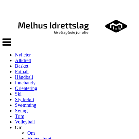
Veksle
navigasjon
Nyheter
Allidrett
Basket
Fotball
Håndball
Innebandy
Orientering
Ski
Styrkeløft
Svømming
Swing
Trim
Volleyball
Om
Om
Hovedstyret