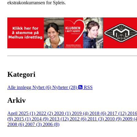
ekstrakonkurransen for Spleis.
Kategori
Alle innlegg
Nyhet (6)
Nyheter (28)
RSS
Arkiv
April 2025 (1)
2022 (2)
2020 (1)
2019 (4)
2018 (6)
2017 (12)
201
(9)
2015 (1)
2014 (9)
2013 (12)
2012 (6)
2011 (3)
2010 (9)
2009 (
2008 (6)
2007 (3)
2006 (8)