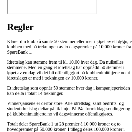
Regler
Klarer din klubb å samle 50 stemmer eller mer i løpet av ett døgn, e
klubben med på trekningen av to dagspremier på 10.000 kroner fra
SpareBank 1.
Idrettslag kan stemme frem til kl. 10.00 hver dag. Da nullstilles
stemmene. Med en gang et idrettslag har oppnådd 50 stemmer i
løpet av én dag vil det bli offentliggjort på klubbenimitthjerte.no at
idrettslaget er med i trekningen av 10.000 kroner.
Et idrettslag som oppnår 50 stemmer hver dag i kampanjeperioden
kan delta i totalt 14 trekninger.
Vinnersjansene er derfor store. Alle idrettslag, samt bedrifts- og
studentidrettslag deltar på lik linje. På P4s formiddagssendinger og
på klubbenimitthjerte.no vil dagsvinnerne offentliggjøres.
Totalt deler SpareBank 1 ut 28 premier á 10.000 kroner og to
hovedpremier på 50.000 kroner. I tillegg deles 100.000 kroner i