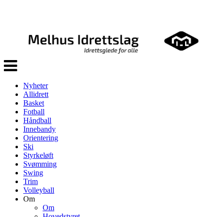
Veksle
navigasjon
Nyheter
Allidrett
Basket
Fotball
Håndball
Innebandy
Orientering
Ski
Styrkeløft
Svømming
Swing
Trim
Volleyball
Om
Om
Hovedstyret