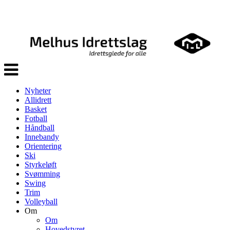
Veksle
navigasjon
Nyheter
Allidrett
Basket
Fotball
Håndball
Innebandy
Orientering
Ski
Styrkeløft
Svømming
Swing
Trim
Volleyball
Om
Om
Hovedstyret