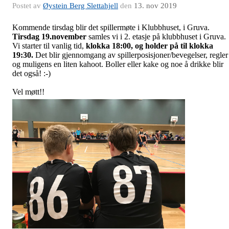
Postet av
Øystein Berg Slettahjell
den
13. nov 2019
Kommende tirsdag blir det spillermøte i Klubbhuset, i Gruva.
Tirsdag 19.november
samles vi i 2. etasje på klubbhuset i Gruva.
Vi starter til vanlig tid,
klokka 18:00, og holder på til klokka
19:30.
Det blir gjennomgang av spillerposisjoner/bevegelser, regler
og muligens en liten kahoot. Boller eller kake og noe å drikke blir
det også! :-)
Vel møtt!!