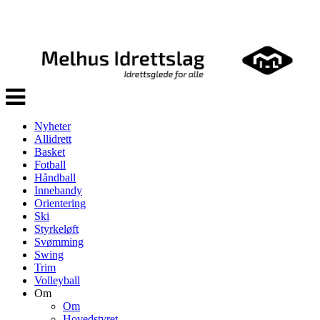
Veksle
navigasjon
Nyheter
Allidrett
Basket
Fotball
Håndball
Innebandy
Orientering
Ski
Styrkeløft
Svømming
Swing
Trim
Volleyball
Om
Om
Hovedstyret