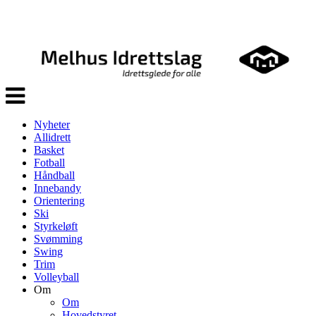
Veksle
navigasjon
Nyheter
Allidrett
Basket
Fotball
Håndball
Innebandy
Orientering
Ski
Styrkeløft
Svømming
Swing
Trim
Volleyball
Om
Om
Hovedstyret