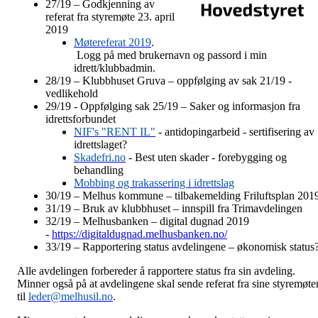
27/19 – Godkjenning av
referat fra styremøte 23. april
2019
Møtereferat 2019
.
Logg på med brukernavn og passord i min
idrett/klubbadmin.
28/19 – Klubbhuset Gruva – oppfølging av sak 21/19 -
vedlikehold
29/19 - Oppfølging sak 25/19 – Saker og informasjon fra
idrettsforbundet
NIF's "RENT IL"
- antidopingarbeid - sertifisering av
idrettslaget?
Skadefri.no
- Best uten skader - forebygging og
behandling
Mobbing og trakassering i idrettslag
30/19 – Melhus kommune – tilbakemelding Friluftsplan 201
31/19 – Bruk av klubbhuset – innspill fra Trimavdelingen
32/19 – Melhusbanken – digital dugnad 2019
-
https://digitaldugnad.melhusbanken.no/
33/19 – Rapportering status avdelingene – økonomisk status
Alle avdelingen forbereder å rapportere status fra sin avdeling.
Minner også på at avdelingene skal sende referat fra sine styremøte
til
leder@melhusil.no
.