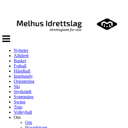
Veksle
navigasjon
Nyheter
Allidrett
Basket
Fotball
Håndball
Innebandy
Orientering
Ski
Styrkeløft
Svømming
Swing
Trim
Volleyball
Om
Om
Hovedstyret