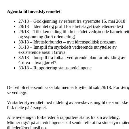
Agenda til hovedstyremøtet
27/18 – Godkjenning av referat fra styremøte 15. mai 2018
28/18 – Identitet og profil for idrettslaget (sak ettersendes)
29/18 – Tilbakemelding til idrettsrådet vedrørende barneidret
og svømming (kort orientering)
30/18 – Idrettsforbundet – nytt idrettspolitisk program
31/18 – Innspill fra styrkeløft vedrørende utnyttelse av
eksisterende areal i Gruva
32/18 – Innspill fra fotball vedrørende plan for utvikling av
Gruva – hva gjør vi?
33/18 – Rapportering status avdelingene
Det vil bli ettersendt saksdokumenter knyttet til sak 28/18. For øvri
se vedlegg.
Vi starter styremøtet med utdeling av æresbevisning til de som ikke
fikk dette på årsmøtet.
Alle avdelingen forbereder å rapportere status fra sin avdeling.
Minner også på at avdelingene skal sende referat fra sine styremøte
til leder@melhusil.no.