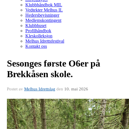
Klubbhåndbok MIL
Vedtekter Melhus IL
Hedersbevisninger
Medlemskontingent
Klubbhuset
Profilhåndbok
Kleskolleksjon
Melhus Idrettsfestival
Kontakt oss
Sesonges første O6er på
Brekkåsen skole.
Postet av
Melhus Idrettslag
den
10. mai 2026