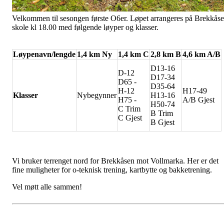
Velkommen til sesongen første O6er. Løpet arrangeres på Brekkås
skole kl 18.00 med følgende løyper og klasser.
Løypenavn/lengde
1,4 km Ny
1,4 km C
2,8 km B
4,6 km A/B
D13-16
D-12
D17-34
D65 -
D35-64
H-12
H17-49
Klasser
Nybegynner
H13-16
H75 -
A/B Gjest
H50-74
C Trim
B Trim
C Gjest
B Gjest
Vi bruker terrenget nord for Brekkåsen mot Vollmarka. Her er det
fine muligheter for o-teknisk trening, kartbytte og bakketrening.
Vel møtt alle sammen!