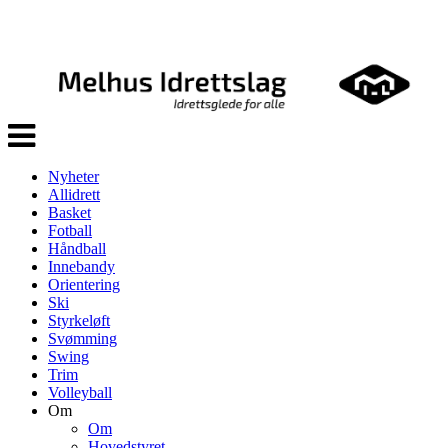
Veksle
navigasjon
Nyheter
Allidrett
Basket
Fotball
Håndball
Innebandy
Orientering
Ski
Styrkeløft
Svømming
Swing
Trim
Volleyball
Om
Om
Hovedstyret